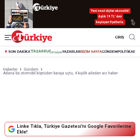
Yeni nesil dijital abonelik!
Aylık 19 TL’ den
başlayan fiyatlarla.
GİRİŞ
SON DAKİKA
YAZARLAR
BİZİM SAYFA
GÜNDEM
POLİTİKA
EK
Haberler
Gündem
Adana'da otomobil köprüden baraja uçtu, 4 kişilik aileden acı haber
Linke Tıkla, Türkiye Gazetesi'ni Google Favorilerine
Ekle!