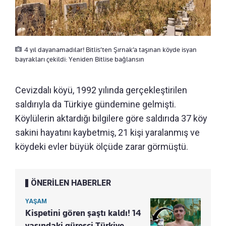
4 yıl dayanamadılar! Bitlis’ten Şırnak’a taşınan köyde isyan
bayrakları çekildi: Yeniden Bitlise bağlansın
Cevizdalı köyü, 1992 yılında gerçekleştirilen
saldırıyla da Türkiye gündemine gelmişti.
Köylülerin aktardığı bilgilere göre saldırıda 37 köy
sakini hayatını kaybetmiş, 21 kişi yaralanmış ve
köydeki evler büyük ölçüde zarar görmüştü.
ÖNERİLEN HABERLER
YAŞAM
Kispetini gören şaştı kaldı! 14
yaşındaki güreşçi Türkiye