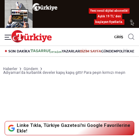
Yeni nesil dijital abonelik!
Aylık 19 TL’ den
başlayan fiyatlarla.
GİRİŞ
SON DAKİKA
YAZARLAR
BİZİM SAYFA
GÜNDEM
POLİTİKA
EK
Haberler
Gündem
Adıyaman’da kurbanlık develer kapış kapış gitti! Para peşin kırmızı meşin
Linke Tıkla, Türkiye Gazetesi'ni Google Favorilerine
Ekle!