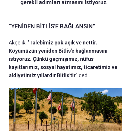
gerekli adımları atmasını istiyoruz.
“YENİDEN BİTLİS'E BAĞLANSIN”
Akçelik, "
Talebimiz çok açık ve nettir.
Köyümüzün yeniden Bitlis'e bağlanmasını
istiyoruz. Çünkü geçmişimiz, nüfus
kayıtlarımız, sosyal hayatımız, ticaretimiz ve
aidiyetimiz yıllardır Bitlis'tir
” dedi.