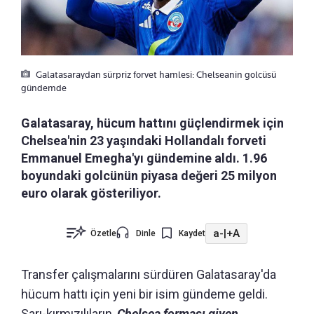
Galatasaraydan sürpriz forvet hamlesi: Chelseanin golcüsü
gündemde
Galatasaray, hücum hattını güçlendirmek için
Chelsea'nin 23 yaşındaki Hollandalı forveti
Emmanuel Emegha'yı gündemine aldı. 1.96
boyundaki golcünün piyasa değeri 25 milyon
euro olarak gösteriliyor.
a-
|
+A
Özetle
Dinle
Kaydet
Transfer çalışmalarını sürdüren Galatasaray'da
hücum hattı için yeni bir isim gündeme geldi.
Sarı-kırmızılıların,
Chelsea forması giyen