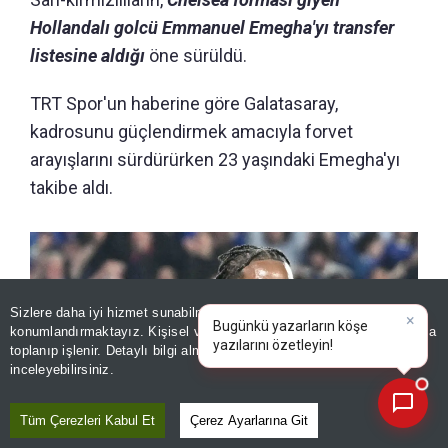
Hollandalı golcü Emmanuel Emegha'yı transfer
listesine aldığı
öne sürüldü.
TRT Spor'un haberine göre Galatasaray,
kadrosunu güçlendirmek amacıyla forvet
arayışlarını sürdürürken 23 yaşındaki Emegha'yı
takibe aldı.
Sizlere daha iyi hizmet sunabilmek adına sitemizde
çerez
konumlandırmaktayız. Kişisel verileriniz, KVKK ve GDPR kapsamında
×
toplanıp işlenir. Detaylı bilgi almak için
Aydınlatma Metnimizi
📰
Son 30 güne ait haberleri, spor gelişmelerini veya yazar yazılarını sorgulayabilirsiniz.
inceleyebilirsiniz.
Tüm Çerezleri Kabul Et
Çerez Ayarlarına Git