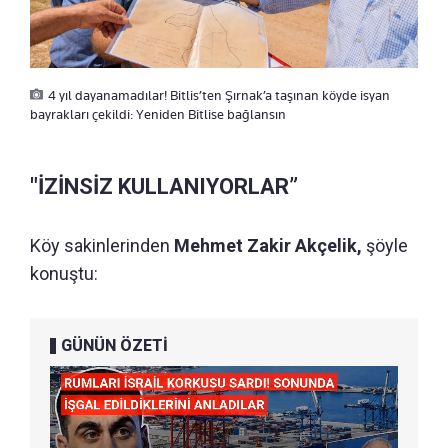
4 yıl dayanamadılar! Bitlis’ten Şırnak’a taşınan köyde isyan
bayrakları çekildi: Yeniden Bitlise bağlansın
"İZİNSİZ KULLANIYORLAR”
Köy sakinlerinden
Mehmet Zakir Akçelik,
şöyle
konuştu:
GÜNÜN ÖZETİ