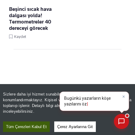
Beşinci sıcak hava
dalgası yolda!
Termometreler 40
dereceyi görecek
Kaydet
Sizlere daha iyi hizmet sunabilmek adına sitemizde
çerez
×
Linke Tıkla, Türkiye Gazetesi'ni Google
Bugünkü yazarların köşe
konumlandırmaktayız. Kişisel verileriniz, KVKK ve GDPR kapsamında
Favorilerine Ekle!
yazılarını özetleyin!
|
toplanıp işlenir. Detaylı bilgi almak için
Aydınlatma Metnimizi
📰
Son 30 güne ait haberleri, spor gelişmelerini veya yazar yazılarını sorgulayabilirsiniz.
inceleyebilirsiniz.
GÜNDEM
Tüm Çerezleri Kabul Et
Çerez Ayarlarına Git
Yiyecek temin etti, maddi destek