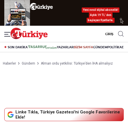
Yeni nesil dijital abonelik!
Aylık 19 TL’ den
başlayan fiyatlarla.
GİRİŞ
SON DAKİKA
YAZARLAR
BİZİM SAYFA
GÜNDEM
POLİTİKA
EK
Haberler
Gündem
Alman ordu yetkilisi: Türkiye’den İHA almalıyız
Linke Tıkla, Türkiye Gazetesi'ni Google Favorilerine
Ekle!