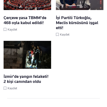
Çerçeve yasa TBMM'de
İyi Partili Türkoğlu,
468 oyla kabul edildi!
Meclis kürsüsünü işgal
etti!
Kaydet
Kaydet
İzmir'de yangın felaketi!
2 kişi canından oldu
Kaydet