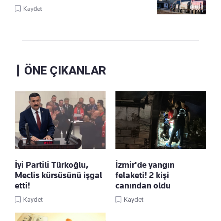
Kaydet
ÖNE ÇIKANLAR
İyi Partili Türkoğlu,
İzmir'de yangın
Meclis kürsüsünü işgal
felaketi! 2 kişi
etti!
canından oldu
Kaydet
Kaydet