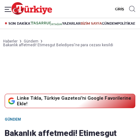
GİRİŞ
SON DAKİKA
YAZARLAR
BİZİM SAYFA
GÜNDEM
POLİTİKA
EK
Haberler
Gündem
Bakanlık affetmedi! Etimesgut Belediyesi'ne para cezası kesildi
Linke Tıkla, Türkiye Gazetesi'ni Google Favorilerine
Ekle!
GÜNDEM
Bakanlık affetmedi! Etimesgut