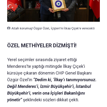
Allah korumuş! Özgür Özel, İçişleri'ni İlkay Çiçek'e verecekti
ÖZEL METHİYELER DİZMİŞTİ!
Yerel seçimler sırasında ziyaret ettiği
Menderes’te yaptığı mitingde İlkay Çiçek’i
kürsüye çıkaran dönemin CHP Genel Başkanı
Özgür Özel’in
“Dedim ki, ‘İlkay’ı tanımıyorsunuz.
Değil Menderes’i, İzmir Büyükşehir’i, İstanbul
Büyükşehir’i, verin ona İçişleri Bakanlığını
yönetir”
şeklindeki sözleri dikkat çekti.