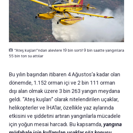
“Ateş kuşları”ndan alevlere 19 bin sorti! 9 bin saatte yangınlara
55 bin ton su attılar
Bu yılın başından itibaren 4 Ağustos’a kadar olan
dönemde, 1.152 orman içi ve 2 bin 111 orman
dışı alan olmak üzere 3 bin 263 yangın meydana
geldi. “Ateş kuşları” olarak nitelendirilen uçaklar,
helikopterler ve İHA’lar, özellikle yaz aylarında
etkisini ve şiddetini artıran yangınlarla mücadele
için yoğun mesai harcadı. Bu kapsamda,
yangına
müdahale için kullanılan uçaklar söz konusu