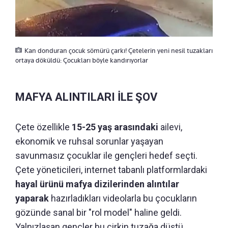
Kan donduran çocuk sömürü çarkı! Çetelerin yeni nesil tuzakları
ortaya döküldü: Çocukları böyle kandırıyorlar
MAFYA ALINTILARI İLE ŞOV
Çete özellikle
15-25 yaş arasındaki
ailevi,
ekonomik ve ruhsal sorunlar yaşayan
savunmasız çocuklar ile gençleri hedef seçti.
Çete yöneticileri, internet tabanlı platformlardaki
hayal ürünü mafya dizilerinden alıntılar
yaparak
hazırladıkları videolarla bu çocukların
gözünde sanal bir "rol model" haline geldi.
Yalnızlaşan gençler bu çirkin tuzağa düştü.