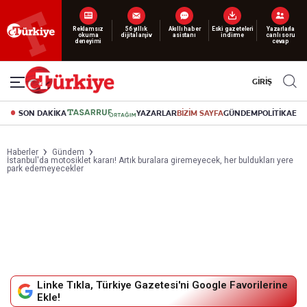
Yeni nesil dijital
abonelik 19 TL’den başlayan fiyatlarla.
GİRİŞ
SON DAKİKA
YAZARLAR
BİZİM SAYFA
GÜNDEM
POLİTİKA
EK
Haberler
Gündem
İstanbul'da motosiklet kararı! Artık buralara giremeyecek, her buldukları yere
park edemeyecekler
Linke Tıkla, Türkiye Gazetesi'ni Google Favorilerine
Ekle!