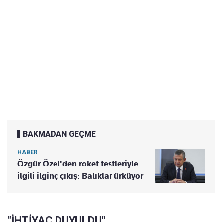
BAKMADAN GEÇME
HABER
Özgür Özel'den roket testleriyle
ilgili ilginç çıkış: Balıklar ürküyor
"İHTİYAÇ DUYULDU"