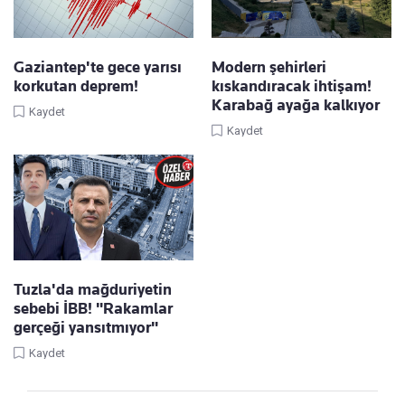
Gaziantep'te gece yarısı
Modern şehirleri
korkutan deprem!
kıskandıracak ihtişam!
Karabağ ayağa kalkıyor
Kaydet
Kaydet
Tuzla'da mağduriyetin
sebebi İBB! "Rakamlar
gerçeği yansıtmıyor"
Kaydet