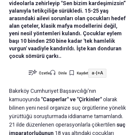
videolarla zehirleyip "Sen bizim kardeşimizsin”
yalanıyla tetikçiliğe sürükledi. 15-25 yaş
arasındaki ailevi sorunları olan çocukları hedef
alan çeteler, klasik mafya modellerini değil,
yeni nesil yöntemleri kulandı. Çocuklar eylem
başı 10 binden 250 bine kadar 'tek hamlelik
vurgun' vaadiyle kandırıldı. İşte kan donduran
çocuk sömürü çarkı..
a-
|
+A
Özetle
Dinle
Kaydet
Bakırköy Cumhuriyet Başsavcılığı'nın
kamuoyunda
"Casperlar" ve "Çirkinler"
olarak
bilinen yeni nesil organize suç örgütlerine yönelik
yürüttüğü soruşturmada iddianame tamamlandı.
21 ilde düzenlenen operasyonlarla çökertilen
suç
imparatorluğunun
18 yaş altındaki çocukları