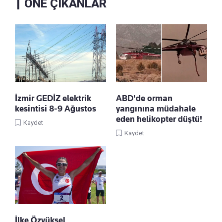
ÖNE ÇIKANLAR
İzmir GEDİZ elektrik
ABD'de orman
kesintisi 8-9 Ağustos
yangınına müdahale
eden helikopter düştü!
Kaydet
Kaydet
İlke Özyüksel