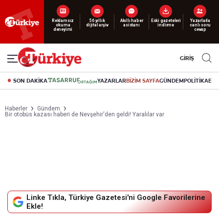
Yeni nesil dijital
abonelik 19 TL’den başlayan fiyatlarla.
GİRİŞ
SON DAKİKA
YAZARLAR
BİZİM SAYFA
GÜNDEM
POLİTİKA
EK
Haberler
Gündem
Bir otobüs kazası haberi de Nevşehir'den geldi! Yaralılar var
Linke Tıkla, Türkiye Gazetesi'ni Google Favorilerine
Ekle!