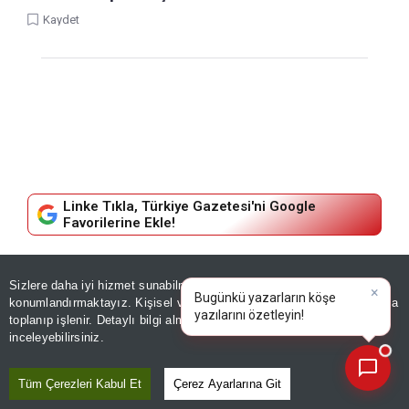
Kaydet
Linke Tıkla, Türkiye Gazetesi'ni Google
Favorilerine Ekle!
GÜNDEM
Sizlere daha iyi hizmet sunabilmek adına sitemizde
çerez
Mide bulandıran yazışmalar!
konumlandırmaktayız. Kişisel verileriniz, KVKK ve GDPR kapsamında
×
Bugünkü yazarların köşe yaz
toplanıp işlenir. Detaylı bilgi almak için
Aydınlatma Metnimizi
📰
Son 30 güne ait haberleri, spor gelişmelerini veya yazar yazılarını sorgulayabilirsiniz.
Uyuşturucu operasyonundan
inceleyebilirsiniz.
fuhuş çıktı: 14 gözaltı
Tüm Çerezleri Kabul Et
Çerez Ayarlarına Git