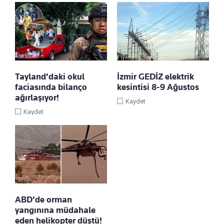
Tayland'daki okul
İzmir GEDİZ elektrik
faciasında bilanço
kesintisi 8-9 Ağustos
ağırlaşıyor!
Kaydet
Kaydet
ABD'de orman
yangınına müdahale
eden helikopter düştü!