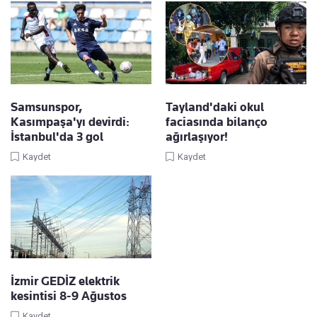
Samsunspor,
Tayland'daki okul
Kasımpaşa'yı devirdi:
faciasında bilanço
İstanbul'da 3 gol
ağırlaşıyor!
Kaydet
Kaydet
İzmir GEDİZ elektrik
kesintisi 8-9 Ağustos
Kaydet