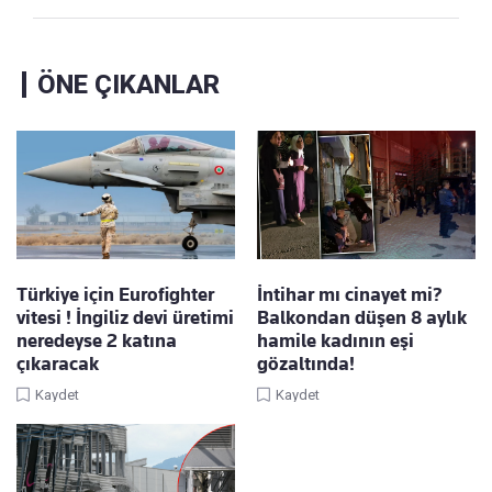
ÖNE ÇIKANLAR
Türkiye için Eurofighter
İntihar mı cinayet mi?
vitesi ! İngiliz devi üretimi
Balkondan düşen 8 aylık
neredeyse 2 katına
hamile kadının eşi
çıkaracak
gözaltında!
Kaydet
Kaydet