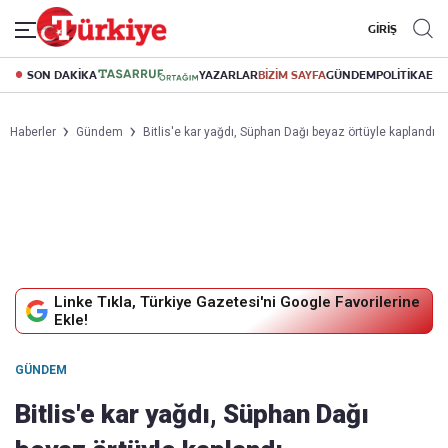
GİRİŞ
SON DAKİKA
YAZARLAR
BİZİM SAYFA
GÜNDEM
POLİTİKA
EK
Haberler
Gündem
Bitlis'e kar yağdı, Süphan Dağı beyaz örtüyle kaplandı
Linke Tıkla, Türkiye Gazetesi'ni Google Favorilerine
Ekle!
GÜNDEM
Bitlis'e kar yağdı, Süphan Dağı