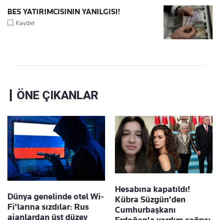
BES YATIRIMCISININ YANILGISI!
Kaydet
ÖNE ÇIKANLAR
Hesabına kapatıldı!
Dünya genelinde otel Wi-
Kübra Süzgün'den
Fi'larına sızdılar: Rus
Cumhurbaşkanı
ajanlardan üst düzey
Erdoğan'a yardım çağrısı