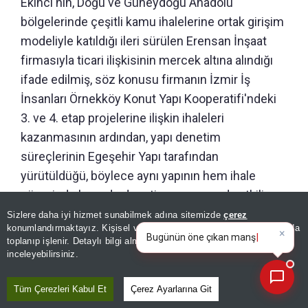
Ekinci'nin, Doğu ve Güneydoğu Anadolu
bölgelerinde çeşitli kamu ihalelerine ortak girişim
modeliyle katıldığı ileri sürülen Erensan İnşaat
firmasıyla ticari ilişkisinin mercek altına alındığı
ifade edilmiş, söz konusu firmanın İzmir İş
İnsanları Örnekköy Konut Yapı Kooperatifi'ndeki
3. ve 4. etap projelerine ilişkin ihaleleri
kazanmasının ardından, yapı denetim
süreçlerinin Egeşehir Yapı tarafından
yürütüldüğü, böylece aynı yapının hem ihale
sürecinde hem de denetim aşamasında etkili
olduğu iddia edilmiş, bu durumun da "çıkar ilişkisi"
Sizlere daha iyi hizmet sunabilmek adına sitemizde
çerez
×
Bugünün öne çıkan manşetleri
konumlandırmaktayız. Kişisel verileriniz, KVKK ve GDPR kapsamında
ve "usulsüz denetim mekanizması" yönünden
ve gelişmeleri neler?
toplanıp işlenir. Detaylı bilgi almak için
Aydınlatma Metnimizi
📰
Son 30 güne ait haberleri, spor gelişmelerini veya yazar yazılarını sorgulayabilirsiniz.
adli incelemeye tabi tutulduğu belirtilmişti.
inceleyebilirsiniz.
Tüm Çerezleri Kabul Et
Çerez Ayarlarına Git
GÜNÜN ÖZETİ