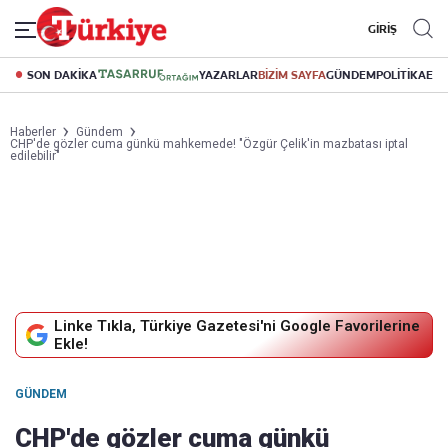
GİRİŞ
SON DAKİKA
YAZARLAR
BİZİM SAYFA
GÜNDEM
POLİTİKA
EK
Haberler
Gündem
CHP'de gözler cuma günkü mahkemede! "Özgür Çelik'in mazbatası iptal
edilebilir"
Linke Tıkla, Türkiye Gazetesi'ni Google Favorilerine
Ekle!
GÜNDEM
CHP'de gözler cuma günkü