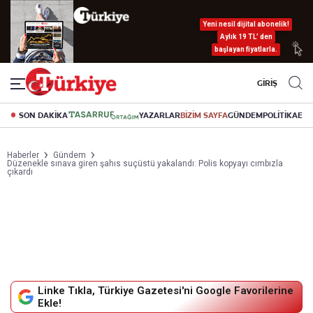
Yeni nesil dijital abonelik!
Aylık 19 TL’ den
başlayan fiyatlarla.
GİRİŞ
SON DAKİKA
YAZARLAR
BİZİM SAYFA
GÜNDEM
POLİTİKA
EK
Haberler
Gündem
Düzenekle sınava giren şahıs suçüstü yakalandı: Polis kopyayı cımbızla
çıkardı
Linke Tıkla, Türkiye Gazetesi'ni Google Favorilerine
Ekle!