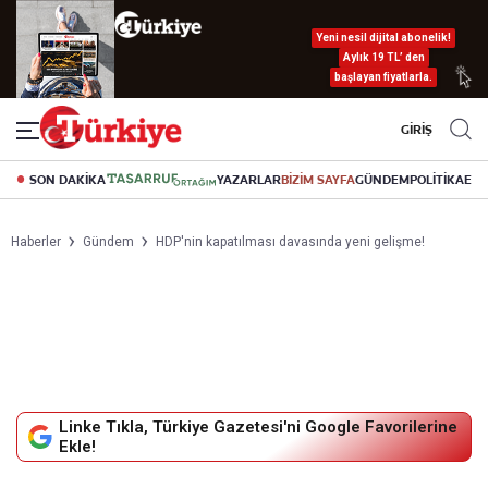
Yeni nesil dijital abonelik!
Aylık 19 TL’ den
başlayan fiyatlarla.
GİRİŞ
SON DAKİKA
YAZARLAR
BİZİM SAYFA
GÜNDEM
POLİTİKA
EK
Haberler
Gündem
HDP'nin kapatılması davasında yeni gelişme!
Linke Tıkla, Türkiye Gazetesi'ni Google Favorilerine
Ekle!