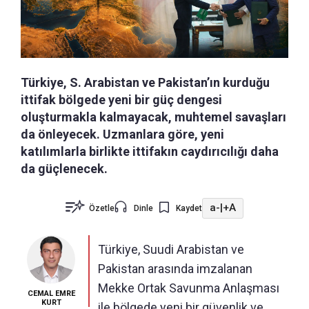
Türkiye, S. Arabistan ve Pakistan’ın kurduğu
ittifak bölgede yeni bir güç dengesi
oluşturmakla kalmayacak, muhtemel savaşları
da önleyecek. Uzmanlara göre, yeni
katılımlarla birlikte ittifakın caydırıcılığı daha
da güçlenecek.
a-
|
+A
Özetle
Dinle
Kaydet
Türkiye, Suudi Arabistan ve
Pakistan arasında imzalanan
Mekke Ortak Savunma Anlaşması
CEMAL EMRE
KURT
ile bölgede yeni bir güvenlik ve