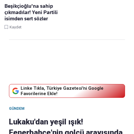
Beşikçioğlu'na sahip
çıkmadılar! Yeni Partili
isimden sert sözler
Kaydet
Linke Tıkla, Türkiye Gazetesi'ni Google
Favorilerine Ekle!
GÜNDEM
Lukaku'dan yeşil ışık!
Fenerbahçe'nin golcü arayışında