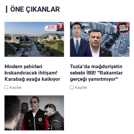
ÖNE ÇIKANLAR
Modern şehirleri
Tuzla'da mağduriyetin
kıskandıracak ihtişam!
sebebi İBB! "Rakamlar
Karabağ ayağa kalkıyor
gerçeği yansıtmıyor"
Kaydet
Kaydet