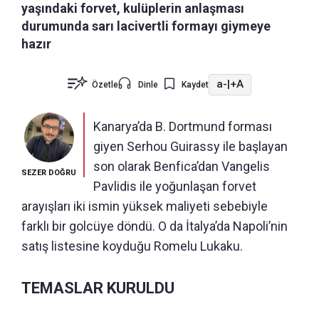
yaşındaki forvet, kulüplerin anlaşması
durumunda sarı lacivertli formayı giymeye
hazır
a-
|
+A
Özetle
Dinle
Kaydet
Kanarya’da B. Dortmund forması
giyen Serhou Guirassy ile başlayan
son olarak Benfica’dan Vangelis
SEZER DOĞRU
Pavlidis ile yoğunlaşan forvet
arayışları iki ismin yüksek maliyeti sebebiyle
farklı bir golcüye döndü. O da İtalya’da Napoli’nin
satış listesine koyduğu Romelu Lukaku.
TEMASLAR KURULDU