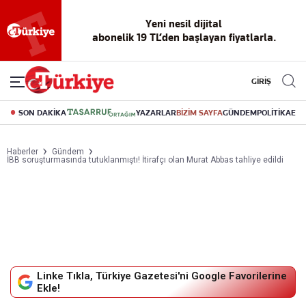
Yeni nesil dijital
abonelik 19 TL’den başlayan fiyatlarla.
GİRİŞ
SON DAKİKA
YAZARLAR
BİZİM SAYFA
GÜNDEM
POLİTİKA
EK
Haberler
Gündem
İBB soruşturmasında tutuklanmıştı! İtirafçı olan Murat Abbas tahliye edildi
Linke Tıkla, Türkiye Gazetesi'ni Google Favorilerine
Ekle!