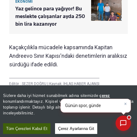
EKONOMİ
Yaz gelince para yağıyor! Bu
meslekte çalışanlar ayda 250
bin lira kazanıyor
Kaçakçılıkla mücadele kapsamında Kapitan
Andreevo Sınır Kapısı'ndaki denetimlerin aralıksız
sürdüğü ifade edildi.
Editör :
SEZER DOĞRU
|
Kaynak: İHLAS HABER AJANSI
×
Günün spor, gündem ve
Sizlere daha iyi hizmet sunabilmek adına sitemizde
çerez
ekonomi gelişmelerini analiz
konumlandırmaktayız. Kişisel verileriniz, KVKK ve GDPR kapsamında
edin!
Paylaş
toplanıp işlenir. Detaylı bilgi almak için
Aydınlatma Metnimizi
📰
Yayın Tarihi
|
07 Ağustos, 2026 - 19:19
Son 30 güne ait haberleri, spor gelişmelerini veya yazar yazılarını sorgulayabilirsiniz.
inceleyebilirsiniz.
Haberle İlgili Daha Fazlası
Tüm Çerezleri Kabul Et
Çerez Ayarlarına Git