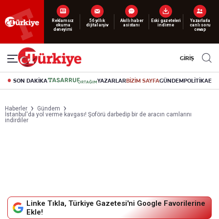
Reklamsız
56 yıllık
Akıllı haber
Eski gazeteleri
Yazarlarla
Yeni nesil dijital
abonelik 19 TL’den başlayan fiyatlarla.
okuma
dijital arşiv
asistanı
indirme
canlı soru
deneyimi
cevap
GİRİŞ
SON DAKİKA
YAZARLAR
BİZİM SAYFA
GÜNDEM
POLİTİKA
EK
Haberler
Gündem
İstanbul'da yol verme kavgası! Şoförü darbedip bir de aracın camlarını
indirdiler
Linke Tıkla, Türkiye Gazetesi'ni Google Favorilerine
Ekle!