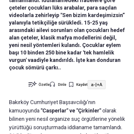
tamamlandı. İddianamedeki ifadelere göre
çeteler çocukları lüks arabalar, para saçılan
videolarla zehirleyip "Sen bizim kardeşimizsin”
yalanıyla tetikçiliğe sürükledi. 15-25 yaş
arasındaki ailevi sorunları olan çocukları hedef
alan çeteler, klasik mafya modellerini değil,
yeni nesil yöntemleri kulandı. Çocuklar eylem
başı 10 binden 250 bine kadar 'tek hamlelik
vurgun' vaadiyle kandırıldı. İşte kan donduran
çocuk sömürü çarkı..
a-
|
+A
Özetle
Dinle
Kaydet
Bakırköy Cumhuriyet Başsavcılığı'nın
kamuoyunda
"Casperlar" ve "Çirkinler"
olarak
bilinen yeni nesil organize suç örgütlerine yönelik
yürüttüğü soruşturmada iddianame tamamlandı.