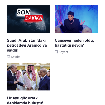
Suudi Arabistan'daki
Cansever neden öldü,
petrol devi Aramco'ya
hastalığı neydi?
saldırı
Kaydet
Kaydet
Üç ayrı güç ortak
denklemde buluştu!