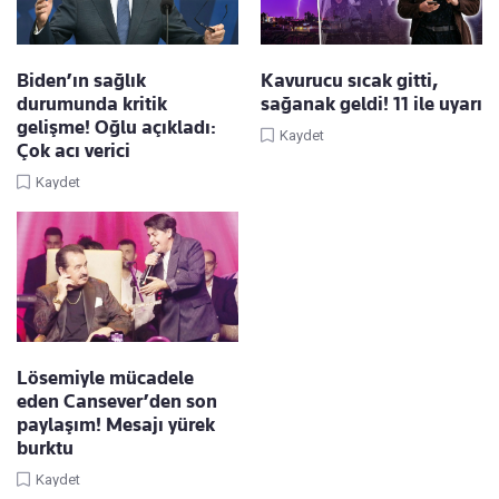
Biden’ın sağlık
Kavurucu sıcak gitti,
durumunda kritik
sağanak geldi! 11 ile uyarı
gelişme! Oğlu açıkladı:
Kaydet
Çok acı verici
Kaydet
Lösemiyle mücadele
eden Cansever’den son
paylaşım! Mesajı yürek
burktu
Kaydet