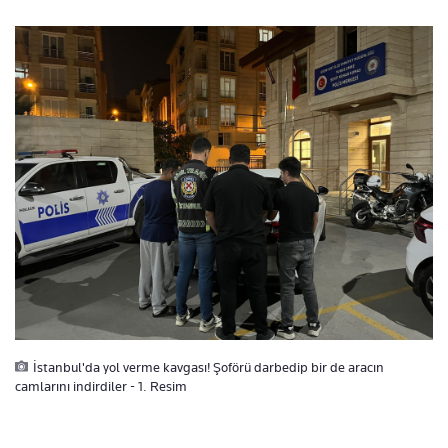
İstanbul'da yol verme kavgası! Şoförü darbedip bir de aracın
camlarını indirdiler - 1. Resim