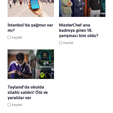
İstanbul'da yağmur var
MasterChef ana
mı?
kadroya giren 18.
yarışmacı kim oldu?
Kaydet
Kaydet
Tayland'da okulda
silahlı saldırı! Ölü ve
yaralılar var
Kaydet