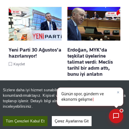
Yeni Parti 30 Ağustos'a
Erdoğan, MYK'da
hazırlanıyor!
teşkilat üyelerine
talimat verdi: Meclis
Kaydet
tarihî bir adım attı,
bunu iyi anlatın
Kaydet
×
Günün spor, gündem ve
Sizlere daha iyi hizmet sunabilmek adına sitemizde
çerez
ekonomi gelişmelerini analiz
konumlandırmaktayız. Kişisel verileriniz, KVKK ve GDPR kapsamında
edin!
|
toplanıp işlenir. Detaylı bilgi almak için
Aydınlatma Metnimizi
📰
Son 30 güne ait haberleri, spor gelişmelerini veya yazar yazılarını sorgulayabilirsiniz.
inceleyebilirsiniz.
Tüm Çerezleri Kabul Et
Çerez Ayarlarına Git