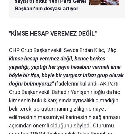
sayısı 61 oldu! Yeni Parti Genel
Başkanı'nın dosyası artıyor
"KİMSE HESAP VEREMEZ DEĞİL"
CHP Grup Başkanvekili Sevda Erdan Kılıç
, "Hiç
kimse hesap veremez değil, bence herkes
yaşadığı, yaptığı her şeyin hesabını vermeli ama
böyle bir ifşa, böyle bir yargısız infazı grup olarak
doğru bulmuyoruz"
ifadelerini kullandı. AK Parti
Grup Başkanvekili Bahadır Yenişehirlioğlu da hiç
kimsenin hukuk karşısında ayrıcalıklı olmadığını
belirterek, soruşturmanın gizliliğine riayet
edilmesinin masumiyet karinesinin sağlanması
açısından önemli olduğunu söyledi. Oturumu
yöneten TBMM Başkanvekili Tekin Bingöl ise