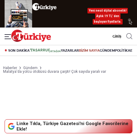
Yeni nesil dijital abonelik!
Aylık 19 TL’ den
başlayan fiyatlarla.
GİRİŞ
SON DAKİKA
YAZARLAR
BİZİM SAYFA
GÜNDEM
POLİTİKA
EK
Haberler
Gündem
Malatya'da yolcu otobüsü duvara çarptı! Çok sayıda yaralı var
Linke Tıkla, Türkiye Gazetesi'ni Google Favorilerine
Ekle!