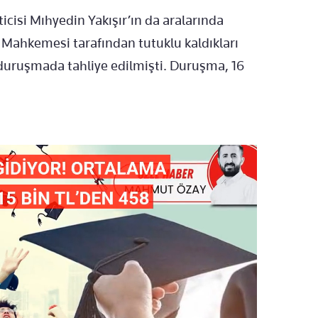
icisi M
ıhyedin Yakışır’ın da aralarında
 Mahkemesi tarafından tutuklu kaldıkları
duru
şmada tahliye edilmişti. Duruşma, 16