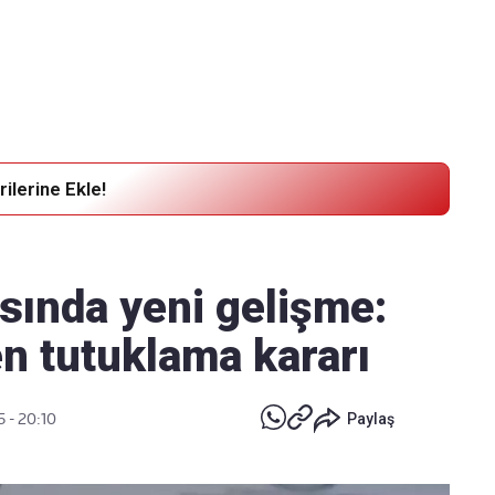
Haber Verin
Editör masamıza bilgi ve materyal
göndermek için
tıklayın
ilerine Ekle!
sında yeni gelişme:
en tutuklama kararı
5 - 20:10
Paylaş