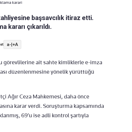
uklama karari
hliyesine başsavcılık itiraz etti.
a kararı çıkarıldı.
a-
|
+A
et
u g
örevlilerine ait sahte kimliklerle e-imza
kası d
üzenlenmesine yönelik yürüttü
ğ
ü
tçi A
ğır Ceza Mahkemesi, daha
önce
masına karar verdi. Soruşturma kapsamında
uklanm
ış, 69’u ise adli kontrol şartıyla