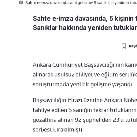
Sahte e-imza davasinda yeni gelisme: 5 sanik için yeniden tut
Sahte e-imza davasında, 5 kişinin ta
Sanıklar hakkında yeniden tutuklam
Kayd
Ankara Cumhuriyet Başsavcılığı’nın kam
al
ınarak usuls
üz ehliyet ve e
ğitim sertifi
soru
şturmada yeni bir gelişme yaşandı.
Başsavcılığın itirazı
üzerine Ankara Nöbe
tahliye edilen 5 san
ığın tekrar tutuklan
g
özalt
ına alınan 92 ş
üpheliden 23’ü tut
serbest bırakılmıştı.