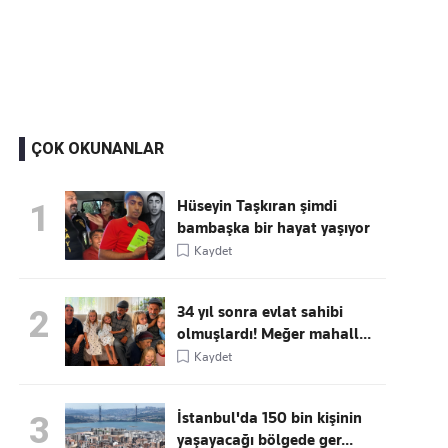
Kaçırmayın
Ücretsiz üye olun, gündemi
şekillendiren gelişmeleri önce siz duyun
ÇOK OKUNANLAR
Hüseyin Taşkıran şimdi
1
bambaşka bir hayat yaşıyor
Kaydet
34 yıl sonra evlat sahibi
2
olmuşlardı! Meğer mahall...
Kaydet
İstanbul'da 150 bin kişinin
3
yaşayacağı bölgede ger...