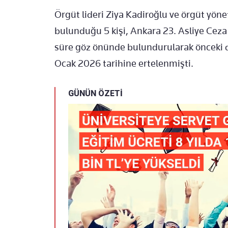
Örgüt lideri Ziya Kadiro
ğlu ve
örgüt yönet
bulunduğu 5 kişi, Ankara 23. Asliye Ceza
s
üre göz önünde bulundurularak önceki 
Ocak 2026 tarihine ertelenmişti.
GÜNÜN ÖZETİ