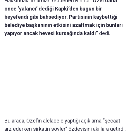
Hakkındaki ithamları reddeden Birinci
“Özel daha
önce ‘yalancı’ dediği Kapki’den bugün bir
beyefendi gibi bahsediyor. Partisinin kaybettiği
belediye başkanının etkisini azaltmak için bunları
yapıyor ancak hevesi kursağında kaldı”
dedi.
Bu arada, Özel’in alelacele yaptığı açıklama “şecaat
arz ederken sirkatin söyler” özdeyişini akıllara getirdi.