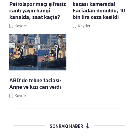
Petrolspor maçı şifresiz
kazası kamerada!
canlı yayın hangi
Faciadan dönüldü, 10
kanalda, saat kaçta?
bin lira ceza kesildi
Kaydet
Kaydet
ABD'de tekne faciası:
Anne ve kızı can verdi
Kaydet
SONRAKİ HABER