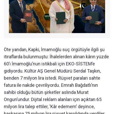
Öte yandan, Kapki, İmamoğlu suç örgütüyle ilgili şu
itiraflarda bulunmuştu: İhalelerden alınan kârın yüzde
60’ı İmamoğlu’nun istikbali için EKO-SİSTEM’e
gidiyordu. Kültür AŞ Genel Müdürü Serdal Taşkın,
benden 7 milyon lira istedi. Rüşvet paraları sahte
fatura ile nakde çevriliyordu. Emrah Bağdatlı’nın
sahibi olduğu bütün şirketler aslında Murat
Ongun’undur. Dijital reklam alanları için açıktan 65
milyon lira talep ettiler, ‘Kâr edemem’ deyince,
başkasına 75 milyon lira rüşvet karşılığında verdiler.