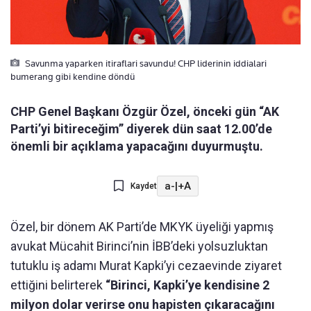
Savunma yaparken itiraflari savundu! CHP liderinin iddialari
bumerang gibi kendine döndü
CHP Genel Başkanı Özgür Özel, önceki gün “AK
Parti’yi bitireceğim” diyerek dün saat 12.00’de
önemli bir açıklama yapacağını duyurmuştu.
a-
|
+A
Kaydet
Özel, bir dönem AK Parti’de MKYK üyeliği yapmış
avukat Mücahit Birinci’nin İBB’deki yolsuzluktan
tutuklu iş adamı Murat Kapki’yi cezaevinde ziyaret
ettiğini belirterek
“Birinci, Kapki’ye kendisine 2
milyon dolar verirse onu hapisten çıkaracağını