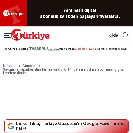
Yeni nesil dijital
abonelik 19 TL’den başlayan fiyatlarla.
GİRİŞ
SON DAKİKA
YAZARLAR
BİZİM SAYFA
GÜNDEM
POLİTİKA
EK
Haberler
Gündem
Savunma yaparken itirafları savundu! CHP liderinin iddiaları bumerang gibi
kendine döndü
Linke Tıkla, Türkiye Gazetesi'ni Google Favorilerine
Ekle!