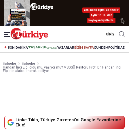
Yeni nesil dijital abonelik!
Aylık 19 TL’ den
başlayan fiyatlarla.
GİRİŞ
SON DAKİKA
YAZARLAR
BİZİM SAYFA
GÜNDEM
POLİTİKA
EK
Haberler
Haberler
Handan İnci Elçi öldü mü, yaşıyor mu? MSGSÜ Rektörü Prof. Dr. Handan İnci
Elçi'nin akıbeti merak ediliyor
Linke Tıkla, Türkiye Gazetesi'ni Google Favorilerine
Ekle!