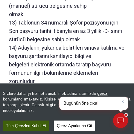
(manuel) sürücü belgesine sahip
olmak.
13) Tablonun 34 numaralı Şoför pozisyonu için;
Son başvuru tarihi itibarıyla en az 3 yıllık -D- sınıfı
sürücü belgesine sahip olmak.
14) Adayların, yukarıda belirtilen sınava katılma ve
başvuru şartlarını kanıtlayıcı bilgi ve
belgeleri elektronik ortamda taratıp başvuru
formunun ilgili bölümlerine eklemeleri
zorunludur.
15) Başvurular il bazında yapılacak olup adaylar,
Sizlere daha iyi hizmet sunabilmek adına sitemizde
çerez
×
tabloda yer alan pozisyonlardan sadece
Bugünün öne çıkan manşetleri
konumlandırmaktayız. Kişisel verileriniz, KVKK ve GDPR kapsamında
ve gelişmeleri neler?
|
toplanıp işlenir. Detaylı bilgi almak için
Aydınlatma Metnimizi
biri için başvuruda bulunabilecektir. Birden fazla
📰
Son 30 güne ait haberleri, spor gelişmelerini veya yazar yazılarını sorgulayabilirsiniz.
inceleyebilirsiniz.
pozisyon ve il için başvuran adayların
başvuruları geçersiz sayılacaktır.
Tüm Çerezleri Kabul Et
Çerez Ayarlarına Git
16) 399 sayılı Kanun Hükmünde Kararnameye