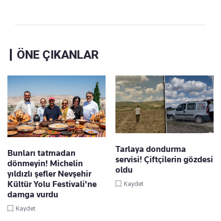
ÖNE ÇIKANLAR
Tarlaya dondurma
Bunları tatmadan
servisi! Çiftçilerin gözdesi
dönmeyin! Michelin
oldu
yıldızlı şefler Nevşehir
Kültür Yolu Festivali'ne
Kaydet
damga vurdu
Kaydet