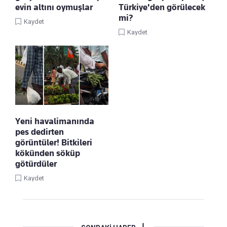
evin altını oymuşlar
Türkiye'den görülecek
mi?
Kaydet
Kaydet
Yeni havalimanında
pes dedirten
görüntüler! Bitkileri
kökünden söküp
götürdüler
Kaydet