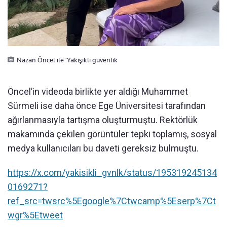
Nazan Öncel ile 'Yakışıklı güvenlik
Öncel’in videoda birlikte yer aldığı Muhammet
Sürmeli ise daha önce Ege Üniversitesi tarafından
ağırlanmasıyla tartışma oluşturmuştu. Rektörlük
makamında çekilen görüntüler tepki toplamış, sosyal
medya kullanıcıları bu daveti gereksiz bulmuştu.
https://x.com/yakisikli_gvnlk/status/195319245134
0169271?
ref_src=twsrc%5Egoogle%7Ctwcamp%5Eserp%7Ct
wgr%5Etweet