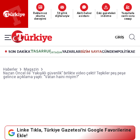
Reklamsız
56 yıllık
Akıllı haber
Eski gazeteleri
Yazarlarla
okuma
dijital arşiv
asistanı
indirme
canlı soru
deneyimi
cevap
GİRİŞ
SON DAKİKA
YAZARLAR
BİZİM SAYFA
GÜNDEM
POLİTİKA
EK
Haberler
Magazin
Nazan Öncel ile 'Yakışıklı güvenlik" birlikte video çekti! Tepkiler peş peşe
gelince açıklama yaptı: "Vatan haini miyim?"
Linke Tıkla, Türkiye Gazetesi'ni Google Favorilerine
Ekle!