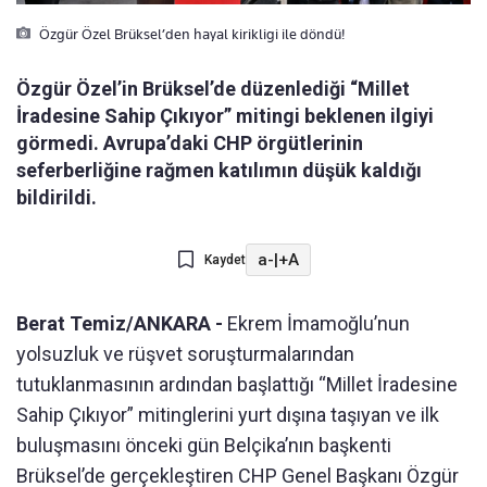
Özgür Özel Brüksel’den hayal kirikligi ile döndü!
Özgür Özel’in Brüksel’de düzenlediği “Millet
İradesine Sahip Çıkıyor” mitingi beklenen ilgiyi
görmedi. Avrupa’daki CHP örgütlerinin
seferberliğine rağmen katılımın düşük kaldığı
bildirildi.
a-
|
+A
Kaydet
Berat Temiz/ANKARA -
Ekrem
İmamoğlu’nun
yolsuzluk ve r
ü
şvet soruşturmalarından
tutuklanmasının ardından başlattığı “Millet İradesine
Sahip
Ç
ıkıyor” mitinglerini yurt dışına taşıyan ve ilk
buluşmasını
önceki gün Belçika’n
ın başkenti
Br
üksel’de gerçekle
ştiren CHP Genel Başkanı
Özgür