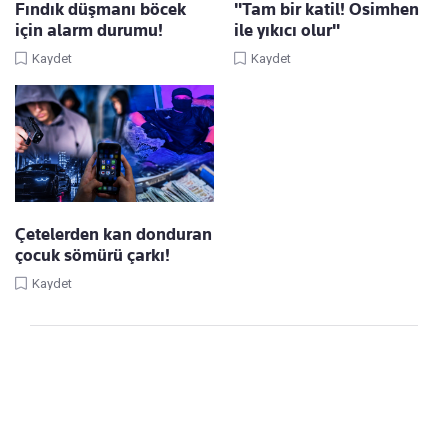
Fındık düşmanı böcek
"Tam bir katil! Osimhen
için alarm durumu!
ile yıkıcı olur"
Kaydet
Kaydet
Çetelerden kan donduran
çocuk sömürü çarkı!
Kaydet