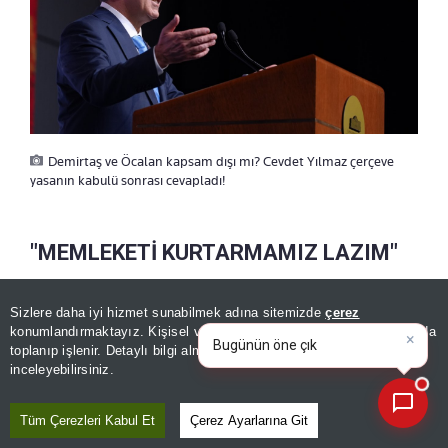
Demirtaş ve Öcalan kapsam dışı mı? Cevdet Yılmaz çerçeve
yasanın kabulü sonrası cevapladı!
"MEMLEKETİ KURTARMAMIZ LAZIM"
Yılmaz, Meclisin yaklaşık bir yıl süren yoğun
Sizlere daha iyi hizmet sunabilmek adına sitemizde
çerez
×
Bugünün öne çıkan manşetleri
konumlandırmaktayız. Kişisel verileriniz, KVKK ve GDPR kapsamında
çalışmayla Türkiye'nin en kritik konularından birini
ve gelişmeleri neler?
|
toplanıp işlenir. Detaylı bilgi almak için
Aydınlatma Metnimizi
📰
Son 30 güne ait haberleri, spor gelişmelerini veya yazar yazılarını sorgulayabilirsiniz.
ele aldığını vurgulayarak, komisyonda Cumhur
inceleyebilirsiniz.
İttifakı'nın yanı sıra CHP, Yeni Yol Partisi,
Tüm Çerezleri Kabul Et
Çerez Ayarlarına Git
bağımsızlar ve grubu bulunmayan partilerin de