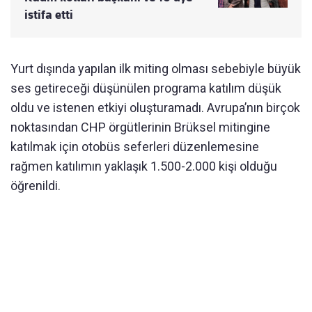
istifa etti
Yurt d
ışında yapılan ilk miting olması sebebiyle b
üyük
ses getirece
ği d
ü
ş
ünülen programa kat
ılım d
ü
ş
ük
oldu ve istenen etkiyi olu
şturamadı. Avrupa’nın bir
çok
noktas
ından CHP
örgütlerinin Brüksel mitingine
kat
ılmak i
çin otobüs seferleri düzenlemesine
ra
ğmen katılımın yaklaşık 1.500-2.000 kişi olduğu
ö
ğrenildi.