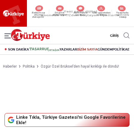
Reklamsız
56 yıllık
Akıllı haber
Eski gazeteleri
Yazarlarla
okuma
dijital arşiv
asistanı
indirme
canlı soru
deneyimi
cevap
GİRİŞ
SON DAKİKA
YAZARLAR
BİZİM SAYFA
GÜNDEM
POLİTİKA
EK
Haberler
Politika
Özgür Özel Brüksel’den hayal kırıklığı ile döndü!
Linke Tıkla, Türkiye Gazetesi'ni Google Favorilerine
Ekle!