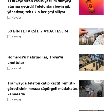
13 ülkeye sızan casus yazılım dünyayı
alarma geçirdi! Telefonları beyin gibi
yönetiyor, tek tıkla her şeyi siliyor
Kaydet
50 BİN TL TAKSİT, 7 AYDA TESLİM
Kaydet
Homeros’u hatırladılar, Troya’yı
unuttular
Kaydet
Tramvayda telefon çalıp kaçtı! Temizlik
görevlisinin hırsıza süpürgeli müdahalesi
kamerada
Kaydet