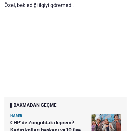
Özel, bekledi
ği ilgiyi g
öremedi.
BAKMADAN GEÇME
HABER
CHP'de Zonguldak depremi!
Kadın kolları başkanı ve 10 üye