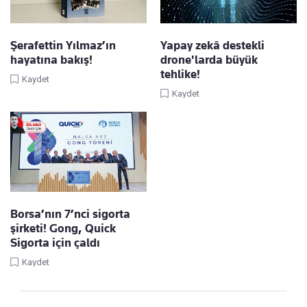
Şerafettin Yılmaz’ın
Yapay zekâ destekli
hayatına bakış!
drone'larda büyük
tehlike!
Kaydet
Kaydet
Borsa’nın 7’nci sigorta
şirketi! Gong, Quick
Sigorta için çaldı
Kaydet