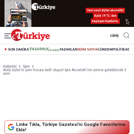
Yeni nesil dijital abonelik!
Aylık 19 TL’ den
başlayan fiyatlarla.
GİRİŞ
SON DAKİKA
YAZARLAR
BİZİM SAYFA
GÜNDEM
POLİTİKA
EK
Haberler
Spor
Arda Güler'in yeni hocası belli oluyor! İşte Ancelotti'nin yerine gelebilecek 3
isim
Linke Tıkla, Türkiye Gazetesi'ni Google Favorilerine
Ekle!