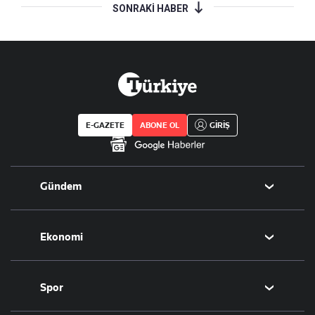
SONRAKİ HABER
E-GAZETE
ABONE OL
GİRİŞ
Gündem
Politika
Ekonomi
Eğitim
Borsa
Spor
Altın