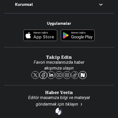
Kurumsal
Teknoloji
Resmî Ilanlar
Hakkımızda
Uygulamalar
Haberler
İletişim
Foto Haber
Künye
Video Galeri
Gazete Aboneliği
Danışma Telefonları
Takip Edin
Favori mecralarınızda haber
Yasal
akışımıza ulaşın
Reklam Ver
Haber Verin
Editör masamıza bilgi ve materyal
göndermek için
tıklayın