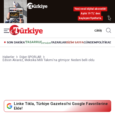
Yeni nesil dijital abonelik!
Aylık 19 TL’ den
başlayan fiyatlarla.
GİRİŞ
SON DAKİKA
YAZARLAR
BİZİM SAYFA
GÜNDEM
POLİTİKA
EK
Haberler
Diğer SPORLAR
Edson Alvarez, Meksika Milli Takımı'na gitmiyor: Nedeni belli oldu
Linke Tıkla, Türkiye Gazetesi'ni Google Favorilerine
Ekle!