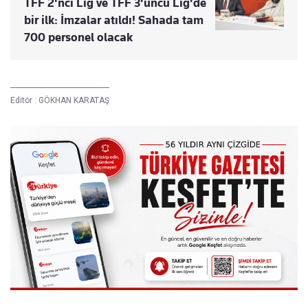
TFF 2'nci Lig ve TFF 3'üncü Lig'de
bir ilk: İmzalar atıldı! Sahada tam
700 personel olacak
Editör :
GÖKHAN KARATAŞ