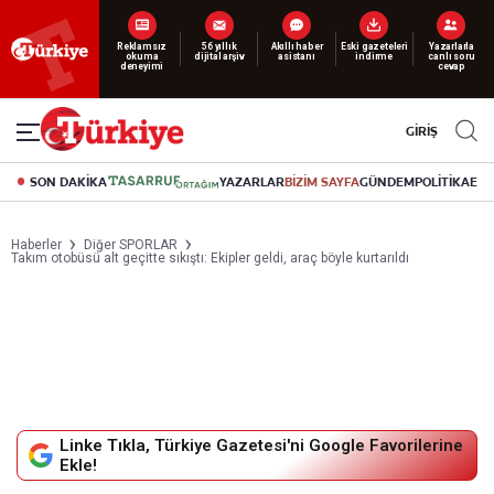
Reklamsız
56 yıllık
Akıllı haber
Eski gazeteleri
Yazarlarla
okuma
dijital arşiv
asistanı
indirme
canlı soru
deneyimi
cevap
GİRİŞ
SON DAKİKA
YAZARLAR
BİZİM SAYFA
GÜNDEM
POLİTİKA
EK
Haberler
Diğer SPORLAR
Takım otobüsü alt geçitte sıkıştı: Ekipler geldi, araç böyle kurtarıldı
Linke Tıkla, Türkiye Gazetesi'ni Google Favorilerine
Ekle!