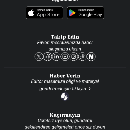
Haberler
İletişim
Foto Haber
Künye
Video Galeri
Gazete Aboneliği
Danışma Telefonları
Takip Edin
Favori mecralarınızda haber
Yasal
akışımıza ulaşın
Reklam Ver
Haber Verin
Editör masamıza bilgi ve materyal
göndermek için
tıklayın
Kaçırmayın
Ücretsiz üye olun, gündemi
şekillendiren gelişmeleri önce siz duyun