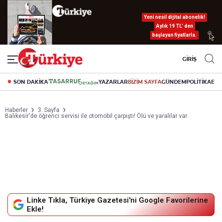
Yeni nesil dijital abonelik!
Aylık 19 TL’ den
başlayan fiyatlarla.
GİRİŞ
SON DAKİKA
YAZARLAR
BİZİM SAYFA
GÜNDEM
POLİTİKA
EK
Haberler
3. Sayfa
Balıkesir'de öğrenci servisi ile otomobil çarpıştı! Ölü ve yaralılar var
Linke Tıkla, Türkiye Gazetesi'ni Google Favorilerine
Ekle!