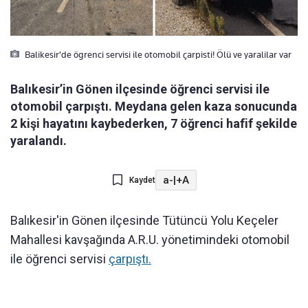
Balikesir'de ögrenci servisi ile otomobil çarpisti! Ölü ve yaralilar var
Balıkesir’in Gönen ilçesinde öğrenci servisi ile
otomobil çarpıştı. Meydana gelen kaza sonucunda
2 kişi hayatını kaybederken, 7 öğrenci hafif şekilde
yaralandı.
a-
|
+A
Kaydet
Bal
ı
kesir'in G
ö
nen il
ç
esinde
Tütüncü Yolu Keçeler
Mahallesi kav
şağında A.R.U. y
önetimindeki
otomobil
ile
ö
ğrenci servisi
çarp
ıştı.