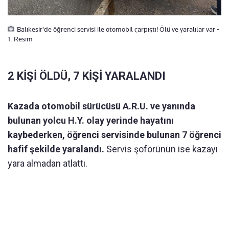
Balıkesir'de öğrenci servisi ile otomobil çarpıştı! Ölü ve yaralılar var -
1. Resim
2 KİŞİ ÖLDÜ, 7 KİŞİ YARALANDI
Kazada otomobil s
ürücüsü A.R.U. ve yan
ında
bulunan yolcu H.Y. olay yerinde
hayat
ı
n
ı
kaybederken,
ö
ğrenci servisinde bulunan 7
ö
ğrenci
hafif şekilde yaralandı
.
S
ervis şof
örünün ise kaza
y
ı
yara
almadan atlatt
ı
.