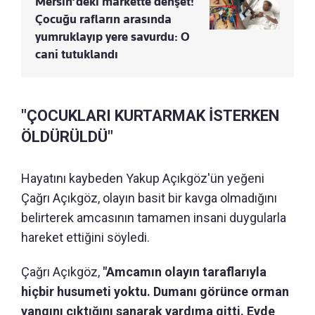
Mersin’deki markette dehşet!
Çocuğu rafların arasında
yumruklayıp yere savurdu: O
cani tutuklandı
"ÇOCUKLARI KURTARMAK İSTERKEN
ÖLDÜRÜLDÜ"
Hayatını kaybeden Yakup Açıkgöz'ün yeğeni
Çağrı Açıkgöz, olayın basit bir kavga olmadığını
belirterek amcasının tamamen insani duygularla
hareket ettiğini söyledi.
Çağrı Açıkgöz,
"Amcamın olayın taraflarıyla
hiçbir husumeti yoktu. Dumanı görünce orman
yangını çıktığını sanarak yardıma gitti. Evde