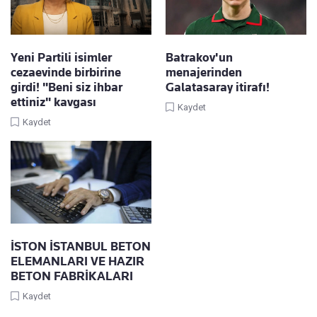
Yeni Partili isimler
Batrakov'un
cezaevinde birbirine
menajerinden
girdi! "Beni siz ihbar
Galatasaray itirafı!
ettiniz" kavgası
Kaydet
Kaydet
İSTON İSTANBUL BETON
ELEMANLARI VE HAZIR
BETON FABRİKALARI
Kaydet