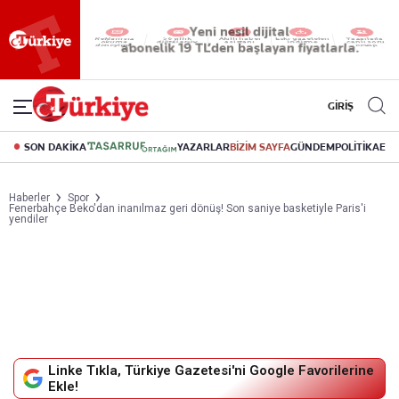
Reklamsız
56 yıllık
Akıllı haber
Eski gazeteleri
Yazarlarla
okuma
dijital arşiv
asistanı
indirme
canlı soru
deneyimi
cevap
GİRİŞ
SON DAKİKA
YAZARLAR
BİZİM SAYFA
GÜNDEM
POLİTİKA
EK
Haberler
Spor
Fenerbahçe Beko'dan inanılmaz geri dönüş! Son saniye basketiyle Paris'i
yendiler
Linke Tıkla, Türkiye Gazetesi'ni Google Favorilerine
Ekle!