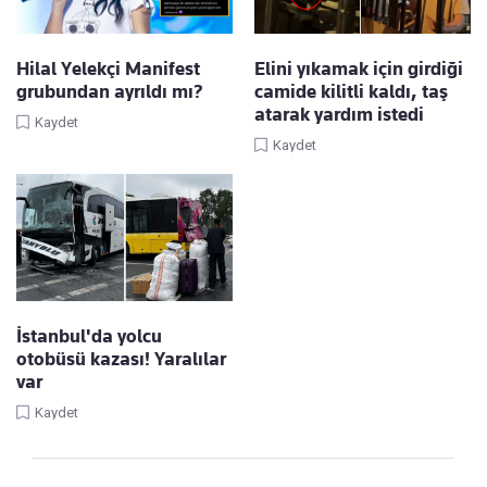
Hilal Yelekçi Manifest
Elini yıkamak için girdiği
grubundan ayrıldı mı?
camide kilitli kaldı, taş
atarak yardım istedi
Kaydet
Kaydet
İstanbul'da yolcu
otobüsü kazası! Yaralılar
var
Kaydet