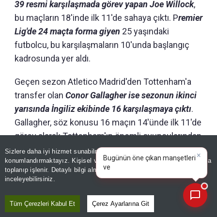
39 resmi karşılaşmada görev yapan Joe Willock
,
bu maçların 18'inde ilk 11'de sahaya çıktı. P
remier
Lig'de 24 maçta forma giyen
25 yaşındaki
futbolcu, bu karşılaşmaların 10'unda başlangıç
kadrosunda yer aldı.
Geçen sezon Atletico Madrid'den Tottenham'a
transfer olan
Conor Gallagher ise sezonun ikinci
yarısında İngiliz ekibinde 16 karşılaşmaya çıktı
.
Gallagher, söz konusu 16 maçın 14'ünde ilk 11'de
görev alarak Tottenham'ın önemli oyuncularından
biri oldu.
Sizlere daha iyi hizmet sunabilmek adına sitemizde
çerez
×
Bugünün öne çıkan manşetleri
konumlandırmaktayız. Kişisel verileriniz, KVKK ve GDPR kapsamında
ve gelişmeleri neler?
toplanıp işlenir. Detaylı bilgi almak için
Aydınlatma Metnimizi
📰
Son 30 güne ait haberleri, spor gelişmelerini veya yazar yazılarını sorgulayabilirsiniz.
inceleyebilirsiniz.
BAKMADAN GEÇME
SPOR
Tüm Çerezleri Kabul Et
Çerez Ayarlarına Git
Birinci tercih Djalo!