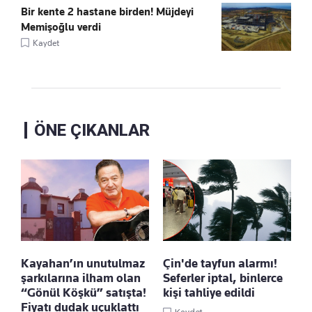
Bir kente 2 hastane birden! Müjdeyi
Memişoğlu verdi
Kaydet
ÖNE ÇIKANLAR
Kayahan’ın unutulmaz
Çin'de tayfun alarmı!
şarkılarına ilham olan
Seferler iptal, binlerce
“Gönül Köşkü” satışta!
kişi tahliye edildi
Fiyatı dudak uçuklattı