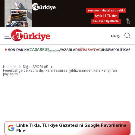
Yeni nesil dijital abonelik!
Aylık 19 TL’ den
başlayan fiyatlarla.
GİRİŞ
SON DAKİKA
YAZARLAR
BİZİM SAYFA
GÜNDEM
POLİTİKA
EK
Haberler
Diğer SPORLAR
Fenerbahçe'de kadro dışı kararı sonrası yıldız isimden kafa karıştıran
paylaşım
Linke Tıkla, Türkiye Gazetesi'ni Google Favorilerine
Ekle!