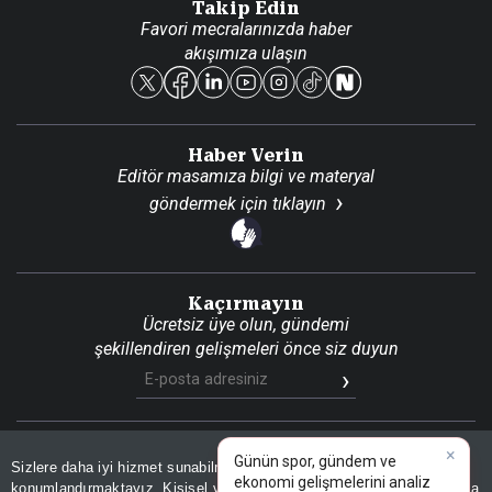
Takip Edin
Favori mecralarınızda haber
Yasal
akışımıza ulaşın
Reklam Ver
Haber Verin
Editör masamıza bilgi ve materyal
göndermek için
tıklayın
Kaçırmayın
Ücretsiz üye olun, gündemi
şekillendiren gelişmeleri önce siz duyun
×
Günün spor, gündem ve
Son Dakika
Site Haritası
RSS
KVKK Aydınlatma Metni
Sizlere daha iyi hizmet sunabilmek adına sitemizde
çerez
Gizlilik Politikası
Çerez Politikası
ekonomi gelişmelerini analiz
konumlandırmaktayız. Kişisel verileriniz, KVKK ve GDPR kapsamında