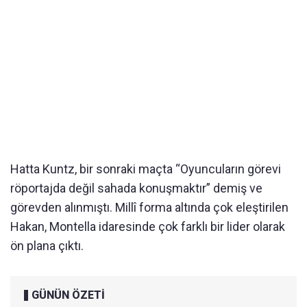
Hatta Kuntz, bir sonraki ma
çta “Oyuncular
ın g
örevi
röportajda de
ğil sahada konuşmaktır” demiş ve
g
örevden al
ınmıştı. Mill
î forma alt
ında
çok ele
ştirilen
Hakan, Montella idaresinde
çok farkl
ı bir lider olarak
ön plana ç
ıktı.
GÜNÜN ÖZETİ