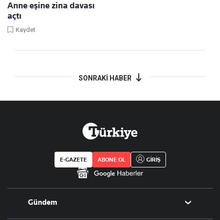
Anne eşine zina davası
açtı
Kaydet
SONRAKİ HABER
E-GAZETE
ABONE OL
GİRİŞ
Gündem