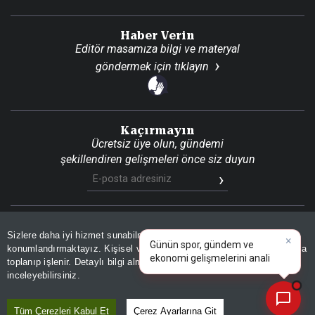
Haber Verin
Editör masamıza bilgi ve materyal
göndermek için
tıklayın
Kaçırmayın
Ücretsiz üye olun, gündemi
şekillendiren gelişmeleri önce siz duyun
×
Günün spor, gündem ve
Son Dakika
Site Haritası
RSS
KVKK Aydınlatma Metni
Sizlere daha iyi hizmet sunabilmek adına sitemizde
çerez
Gizlilik Politikası
Çerez Politikası
ekonomi gelişmelerini analiz
konumlandırmaktayız. Kişisel verileriniz, KVKK ve GDPR kapsamında
edin!
toplanıp işlenir. Detaylı bilgi almak için
Aydınlatma Metnimizi
📰
Son 30 güne ait haberleri, spor gelişmelerini veya yazar yazılarını sorgulayabilirsiniz.
© 2026 İhlas Medya Grubu. Tüm Hakları Saklıdır
inceleyebilirsiniz.
Tüm Çerezleri Kabul Et
Çerez Ayarlarına Git