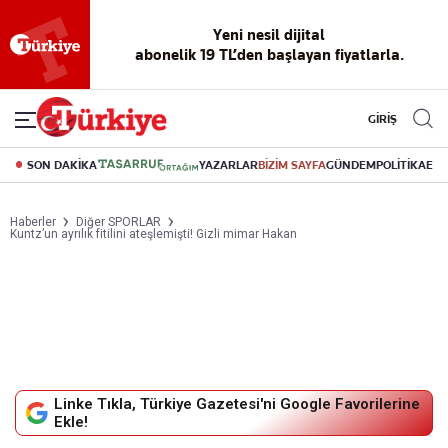
Yeni nesil dijital
abonelik 19 TL’den başlayan fiyatlarla.
GİRİŞ
SON DAKİKA
YAZARLAR
BİZİM SAYFA
GÜNDEM
POLİTİKA
EK
Haberler
Diğer SPORLAR
Kuntz’un ayrılık fitilini ateşlemişti! Gizli mimar Hakan
Linke Tıkla, Türkiye Gazetesi'ni Google Favorilerine
Ekle!