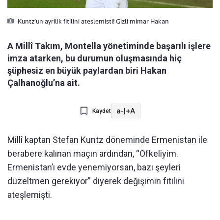
Kuntz’un ayrilik fitilini ateslemisti! Gizli mimar Hakan
A Millî Takım, Montella yönetiminde başarılı işlere
imza atarken, bu durumun oluşmasında hiç
şüphesiz en büyük paylardan biri Hakan
Çalhanoğlu’na ait.
a-
|
+A
Kaydet
Mill
î kaptan Stefan Kuntz döneminde Ermenistan ile
berabere kal
ınan ma
ç
ın ardından, “
Öfkeliyim.
Ermenistan’
ı evde yenemiyorsan, bazı şeyleri
d
üzeltmen gerekiyor” diyerek de
ğişimin fitilini
ateşlemişti.