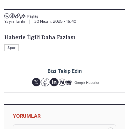
Paylaş
Yayın Tarihi
|
30 Nisan, 2025 - 16:40
Haberle İlgili Daha Fazlası
Spor
Bizi Takip Edin
YORUMLAR