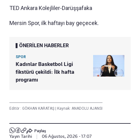
TED Ankara Kolejliler-Darüşşafaka
Mersin Spor, ilk haftayı bay geçecek.
ÖNERİLEN HABERLER
SPOR
Kadınlar Basketbol Ligi
fikstürü çekildi: İlk hafta
programı
Editör :
GÖKHAN KARATAŞ
|
Kaynak: ANADOLU AJANSI
Paylaş
Yayın Tarihi
|
06 Ağustos, 2026 - 17:07