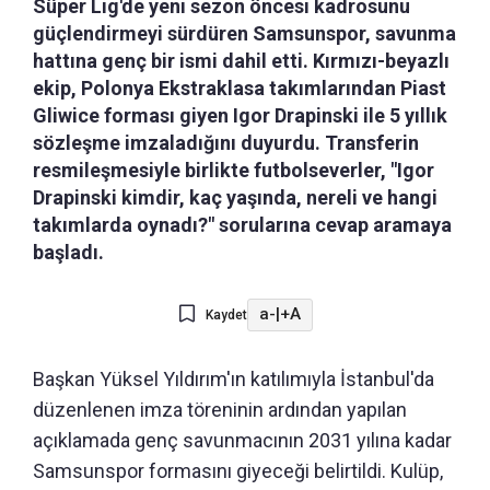
Süper Lig'de yeni sezon öncesi kadrosunu
güçlendirmeyi sürdüren Samsunspor, savunma
hattına genç bir ismi dahil etti. Kırmızı-beyazlı
ekip, Polonya Ekstraklasa takımlarından Piast
Gliwice forması giyen Igor Drapinski ile 5 yıllık
sözleşme imzaladığını duyurdu. Transferin
resmileşmesiyle birlikte futbolseverler, "Igor
Drapinski kimdir, kaç yaşında, nereli ve hangi
takımlarda oynadı?" sorularına cevap aramaya
başladı.
a-
|
+A
Kaydet
Başkan Yüksel Yıldırım'ın katılımıyla İstanbul'da
düzenlenen imza töreninin ardından yapılan
açıklamada genç savunmacının 2031 yılına kadar
Samsunspor formasını giyeceği belirtildi. Kulüp,