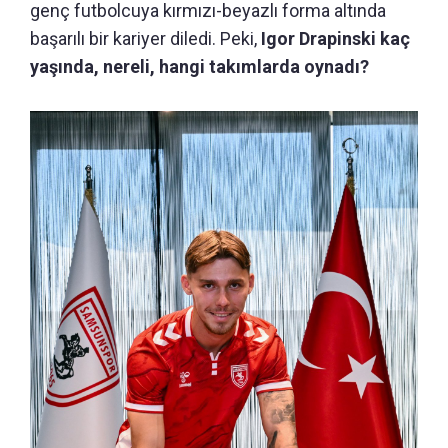
genç futbolcuya kırmızı-beyazlı forma altında
başarılı bir kariyer diledi. Peki,
Igor Drapinski kaç
yaşında, nereli, hangi takımlarda oynadı?