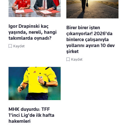
Igor Drapinski kaç
Birer birer işten
yaşında, nereli, hangi
çıkarıyorlar! 2026'da
takımlarda oynadı?
binlerce çalışanıyla
yollarını ayıran 10 dev
Kaydet
şirket
Kaydet
MHK duyurdu: TFF
1'inci Lig'de ilk hafta
hakemleri