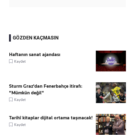
GÖZDEN KAÇMASIN
Haftanın sanat ajandası
Kaydet
Sturm Graz'dan Fenerbahçe itirafı:
"Mümkün değil"
Kaydet
Tarihî kitaplar dijital ortama taşınacak!
Kaydet