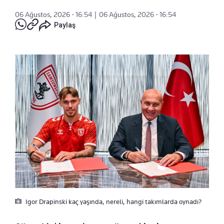
06 Ağustos, 2026 - 16:54
|
06 Ağustos, 2026 - 16:54
Paylaş
Igor Drapinski kaç yaşında, nereli, hangi takımlarda oynadı?