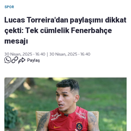
SPOR
Lucas Torreira'dan paylaşımı dikkat
çekti: Tek cümlelik Fenerbahçe
mesajı
30 Nisan, 2025 - 16:40
|
30 Nisan, 2025 - 16:40
Paylaş