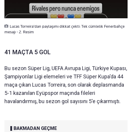
Lucas Torreira'dan paylaşımı dikkat çekti: Tek cümlelik Fenerbahçe
mesajı - 2. Resim
41 MAÇTA 5 GOL
Bu sezon Süper Lig, UEFA Avrupa Ligi, Türkiye Kupası,
Şampiyonlar Ligi elemeleri ve TFF Süper Kupa'da 44
maça çıkan Lucas Torreira, son olarak deplasmanda
5-1 kazanılan Eyüpspor maçında fileleri
havalandırmış, bu sezon gol sayısını 5'e çıkarmıştı.
BAKMADAN GEÇME