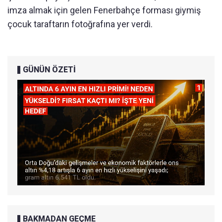
imza almak için gelen Fenerbahçe forması giymiş
çocuk taraftarın fotoğrafına yer verdi.
GÜNÜN ÖZETİ
BAKMADAN GEÇME