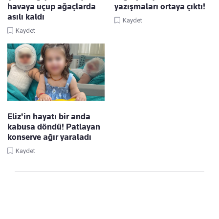
havaya uçup ağaçlarda
yazışmaları ortaya çıktı!
asılı kaldı
Kaydet
Kaydet
Eliz'in hayatı bir anda
kabusa döndü! Patlayan
konserve ağır yaraladı
Kaydet