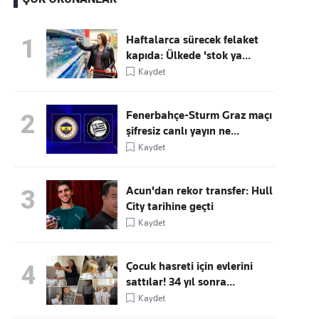
Haftalarca sürecek felaket
1
kapıda: Ülkede 'stok ya...
Kaçırmayın
Kaydet
Ücretsiz üye olun, gündemi
şekillendiren gelişmeleri önce siz duyun
Fenerbahçe-Sturm Graz maçı
2
şifresiz canlı yayın ne...
Kaydet
Acun'dan rekor transfer: Hull
3
City tarihine geçti
Kaydet
Çocuk hasreti için evlerini
4
sattılar! 34 yıl sonra...
Kaydet