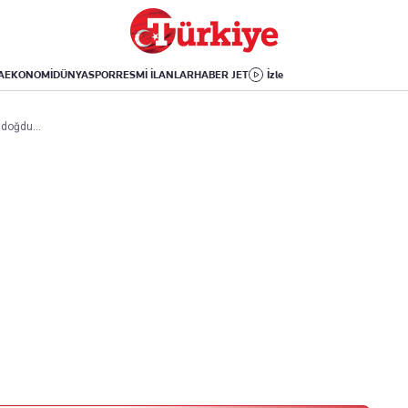
Dünya
Yaşam
Kültür-Sanat
Orta Doğu
Sağlık
Sinema
Avrupa
Hava Durumu
Arkeoloji
A
EKONOMİ
DÜNYA
SPOR
RESMİ İLANLAR
HABER JET
İzle
Amerika
Yemek
Kitap
Afrika
Seyahat
Tarih
 doğdu...
İsrail-Gazze
Aktüel
Uygulamalar