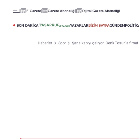
Gündem
Ekonomi
Spor
E-Gazete
Gazete Aboneliği
Dijital Gazete Aboneliği
Politika
Borsa
Futbol
Eğitim
Altın
Puan Durumu
SON DAKİKA
YAZARLAR
BİZİM SAYFA
GÜNDEM
POLİTİK
Döviz
Fikstür
Hisse Senedi
Şampiyonlar Ligi
Haberler
Spor
Şans kapıyı çalıyor! Cenk Tosun'a fırsat
Kripto Para
Avrupa Ligi
Emlak
Basketbol
T-Otomobil
Turizm
Yazarlar
Diğer Kategoriler
Kurumsal
Bugünün Yazarları
Magazin
Hakkımızda
Tüm Yazarlar
Teknoloji
İletişim
Resmî Ilanlar
Künye
Haberler
Gazete Aboneliği
Foto Haber
Danışma Telefonları
Video Galeri
Yasal
Reklam Ver