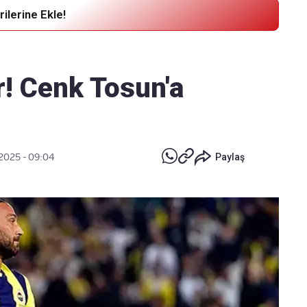
ilerine Ekle!
Haber Verin
Editör masamıza bilgi ve materyal
r! Cenk Tosun'a
göndermek için
tıklayın
2025 - 09:04
Paylaş