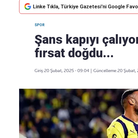
Linke Tıkla, Türkiye Gazetesi'ni Google Favor
SPOR
Takip Edin
Favori mecralarınızda haber
Şans kapıyı çalıyo
akışımıza ulaşın
fırsat doğdu...
Giriş:
20 Şubat, 2025 - 09:04
|
Güncelleme:
20 Şubat, 