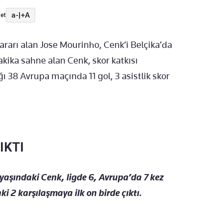
a-
|
+A
et
ararı alan Jose Mourinho, Cenk’i Belçika’da
kika sahne alan Cenk, skor katkısı
ğı 38 Avrupa maçında 11 gol, 3 asistlik skor
IKTI
 yaşındaki Cenk, ligde 6, Avrupa’da 7 kez
i 2 karşılaşmaya ilk on birde çıktı.