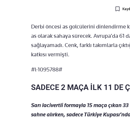
Kayd
Derbi öncesi as golcülerini dinlendirme k
as olarak sahaya sürecek. Avrupa’da 61 da
sağlayamadı. Cenk, farklı takımlarla çıktı
katkısı vermişti.
#l-1095788#
SADECE 2 MAÇA İLK 11 DE Ç
Sarı lacivertli formayla 15 maça çıkan 33
sahne alırken, sadece Türkiye Kupası’ndak