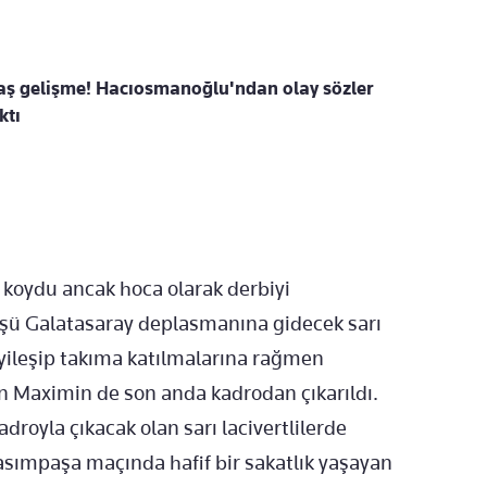
laş gelişme! Hacıosmanoğlu'ndan olay sözler
ktı
 koydu ancak hoca olarak derbiyi
üşü Galatasaray deplasmanına gidecek sarı
 iyileşip takıma katılmalarına rağmen
n Maximin de son anda kadrodan çıkarıldı.
adroyla çıkacak olan sarı lacivertlilerde
sımpaşa maçında hafif bir sakatlık yaşayan