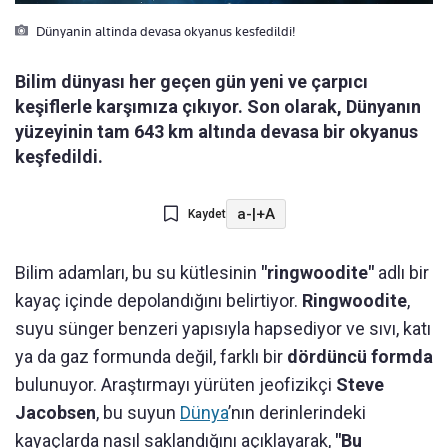
Dünyanin altinda devasa okyanus kesfedildi!
Bilim dünyası her geçen gün yeni ve çarpıcı
keşiflerle karşımıza çıkıyor. Son olarak, Dünyanın
yüzeyinin tam 643 km altında devasa bir okyanus
keşfedildi.
a-
|
+A
Kaydet
Bilim adamları, bu su kütlesinin
"ringwoodite"
adlı bir
kayaç içinde depolandığını belirtiyor.
Ringwoodite
,
suyu sünger benzeri yapısıyla hapsediyor ve sıvı, katı
ya da gaz formunda değil, farklı bir
dördüncü formda
bulunuyor. Araştırmayı yürüten jeofizikçi
Steve
Jacobsen
, bu suyun
Dünya
’nın derinlerindeki
kayaçlarda nasıl saklandığını açıklayarak,
"Bu