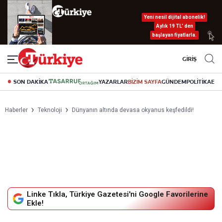
Yeni nesil dijital abonelik!
Aylık 19 TL’ den
başlayan fiyatlarla.
GİRİŞ
SON DAKİKA
YAZARLAR
BİZİM SAYFA
GÜNDEM
POLİTİKA
EK
Haberler
Teknoloji
Dünyanın altında devasa okyanus keşfedildi!
Linke Tıkla, Türkiye Gazetesi'ni Google Favorilerine
Ekle!