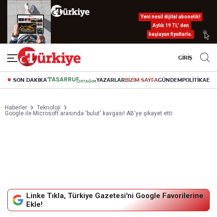
Yeni nesil dijital abonelik!
Aylık 19 TL’ den
başlayan fiyatlarla.
GİRİŞ
SON DAKİKA
YAZARLAR
BİZİM SAYFA
GÜNDEM
POLİTİKA
EK
Haberler
Teknoloji
Google ile Microsoft arasında 'bulut' kavgası! AB'ye şikayet etti
Linke Tıkla, Türkiye Gazetesi'ni Google Favorilerine
Ekle!