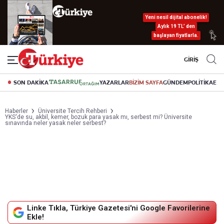
Yeni nesil dijital abonelik!
Aylık 19 TL’ den
başlayan fiyatlarla.
GİRİŞ
SON DAKİKA
YAZARLAR
BİZİM SAYFA
GÜNDEM
POLİTİKA
EK
Haberler
Üniversite Tercih Rehberi
YKS'de su, akbil, kemer, bozuk para yasak mı, serbest mi? Üniversite
sınavında neler yasak neler serbest?
Linke Tıkla, Türkiye Gazetesi'ni Google Favorilerine
Ekle!