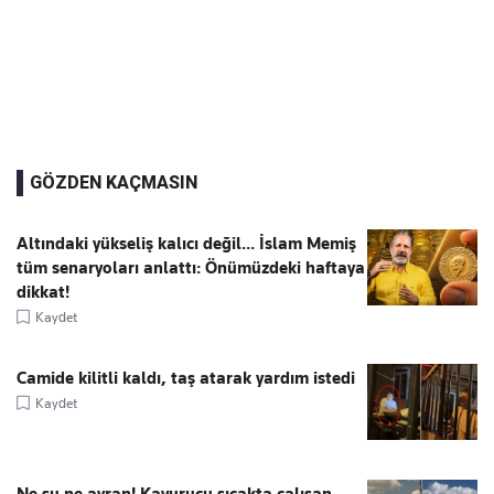
GÖZDEN KAÇMASIN
Altındaki yükseliş kalıcı değil... İslam Memiş
tüm senaryoları anlattı: Önümüzdeki haftaya
dikkat!
Kaydet
Camide kilitli kaldı, taş atarak yardım istedi
Kaydet
Ne su ne ayran! Kavurucu sıcakta çalışan