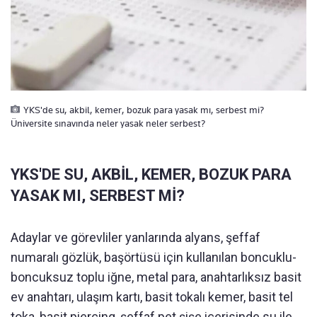
YKS'de su, akbil, kemer, bozuk para yasak mı, serbest mi?
Üniversite sınavında neler yasak neler serbest?
YKS'DE SU, AKBİL, KEMER, BOZUK PARA
YASAK MI, SERBEST Mİ?
Adaylar ve görevliler yanlarında alyans, şeffaf
numaralı gözlük, başörtüsü için kullanılan boncuklu-
boncuksuz toplu iğne, metal para, anahtarlıksız basit
ev anahtarı, ulaşım kartı, basit tokalı kemer, basit tel
toka, basit piercing, şeffaf pet şişe içerisinde su ile