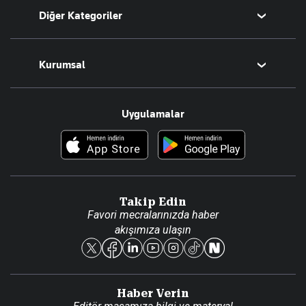
Diğer Kategoriler
Tüm Yazarlar
Magazin
Kurumsal
Teknoloji
Resmî Ilanlar
Hakkımızda
Uygulamalar
Haberler
İletişim
Foto Haber
Künye
Video Galeri
Gazete Aboneliği
Danışma Telefonları
Takip Edin
Favori mecralarınızda haber
Yasal
akışımıza ulaşın
Reklam Ver
Haber Verin