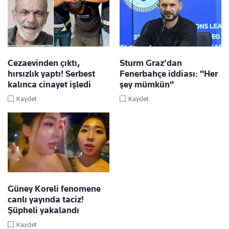
Cezaevinden çıktı,
Sturm Graz'dan
hırsızlık yaptı! Serbest
Fenerbahçe iddiası: "Her
kalınca cinayet işledi
şey mümkün"
Kaydet
Kaydet
Güney Koreli fenomene
canlı yayında taciz!
Şüpheli yakalandı
Kaydet