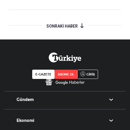
SONRAKİ HABER
E-GAZETE
ABONE OL
GİRİŞ
Gündem
Politika
Ekonomi
Eğitim