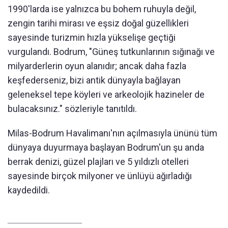
1990'larda ise yalnızca bu bohem ruhuyla değil,
zengin tarihi mirası ve eşsiz doğal g
üzellikleri
sayesinde turizmin h
ızla y
ükseli
şe ge
çti
ği
vurgulandı.
Bodrum, "
Güneş tutkunlarının sığınağı ve
milyarderlerin oyun alanıdır; ancak daha fazla
keşfederseniz, bizi antik dünyayla bağlayan
geleneksel tepe köyleri ve arkeolojik hazineler de
bulacaksınız.
" s
ö
zleriyle tan
ı
t
ı
ld
ı
.
Milas-Bodrum Havalimanı'nın a
ç
ılmasıyla
ününü tüm
dünyaya duyurmaya ba
şlayan Bodrum'un şu anda
berrak denizi, g
üzel plajlar
ı ve 5 yıldızlı otelleri
sayesinde bir
çok milyoner ve ünlüyü a
ğırladığı
kaydedildi.