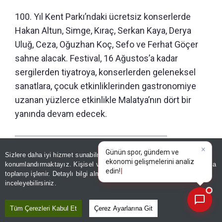
100. Yıl Kent Parkı’ndaki ücretsiz konserlerde
Hakan Altun, Simge, Kıraç, Serkan Kaya, Derya
Uluğ, Ceza, Oğuzhan Koç, Sefo ve Ferhat Göçer
sahne alacak. Festival, 16 Ağustos’a kadar
sergilerden tiyatroya, konserlerden geleneksel
sanatlara, çocuk etkinliklerinden gastronomiye
uzanan yüzlerce etkinlikle Malatya’nın dört bir
yanında devam edecek.
Editör :
ZEYNEP ERDİVANLI
|
Kaynak: TÜRKİYE GAZETESİ
×
Günün spor, gündem ve
Sizlere daha iyi hizmet sunabilmek adına sitemizde
çerez
ekonomi gelişmelerini analiz
konumlandırmaktayız. Kişisel verileriniz, KVKK ve GDPR kapsamında
edin!
toplanıp işlenir. Detaylı bilgi almak için
Aydınlatma Metnimizi
📰
Son 30 güne ait haberleri, spor gelişmelerini veya yazar yazılarını sorgulayabilirsiniz.
Paylaş
inceleyebilirsiniz.
Yayın Tarihi
|
08 Ağustos, 2026 - 14:45
Tüm Çerezleri Kabul Et
Çerez Ayarlarına Git
Haberle İlgili Daha Fazlası