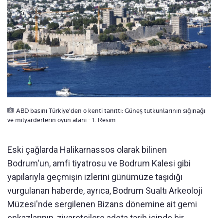
ABD basını Türkiye'den o kenti tanıttı: Güneş tutkunlarının sığınağı
ve milyarderlerin oyun alanı - 1. Resim
Eski
ça
ğlarda Halikarnassos olarak bilinen
Bodrum'un, amfi tiyatrosu ve Bodrum Kalesi gibi
yapılarıyla ge
çmi
şin izlerini g
ünümüze ta
şıdığı
vurgulanan haberde, ayrıca, Bodrum Sualtı Arkeoloji
M
üzesi'nde sergilenen Bizans dönemine ait gemi
enkazlar
ının, ziyaret
çilere adeta tarih içinde bir