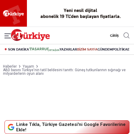
Yeni nesil dijital
abonelik 19 TL’den başlayan fiyatlarla.
GİRİŞ
SON DAKİKA
YAZARLAR
BİZİM SAYFA
GÜNDEM
POLİTİKA
EK
Haberler
Yaşam
ABD basını Türkiye'nin tatil beldesini tanıttı: Güneş tutkunlarının sığınağı ve
milyarderlerin oyun alanı
Linke Tıkla, Türkiye Gazetesi'ni Google Favorilerine
Ekle!