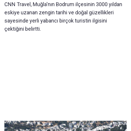
CNN Travel, Muğla'nın Bodrum il
çesinin 3000 y
ıldan
eskiye uzanan zengin tarihi ve doğal g
üzellikleri
sayesinde yerli yabanc
ı bir
çok turistin ilgisini
çekti
ğini belirtti.