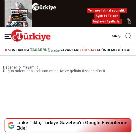
Yeni nesil dijital abonelik!
Aylık 19 TL’ den
başlayan fiyatlarla.
GİRİŞ
SON DAKİKA
YAZARLAR
BİZİM SAYFA
GÜNDEM
POLİTİKA
EK
Haberler
Yaşam
Düğün salonunda korkutan anlar: Avize gelinin üzerine düştü
Linke Tıkla, Türkiye Gazetesi'ni Google Favorilerine
Ekle!