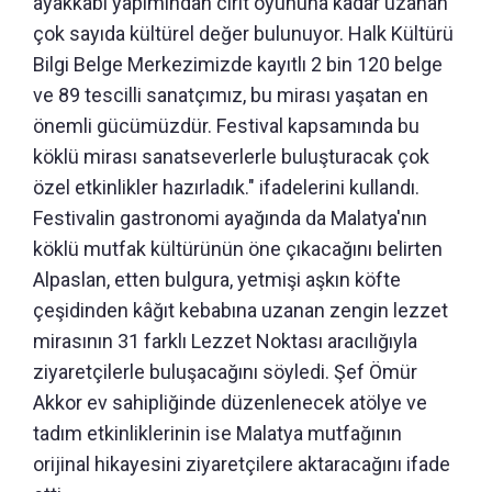
ayakkabı yapımından cirit oyununa kadar uzanan
çok sayıda kültürel değer bulunuyor. Halk Kültürü
Bilgi Belge Merkezimizde kayıtlı 2 bin 120 belge
ve 89 tescilli sanatçımız, bu mirası yaşatan en
önemli gücümüzdür. Festival kapsamında bu
köklü mirası sanatseverlerle buluşturacak çok
özel etkinlikler hazırladık." ifadelerini kullandı.
Festivalin gastronomi ayağında da Malatya'nın
köklü mutfak kültürünün öne çıkacağını belirten
Alpaslan, etten bulgura, yetmişi aşkın köfte
çeşidinden kâğıt kebabına uzanan zengin lezzet
mirasının 31 farklı Lezzet Noktası aracılığıyla
ziyaretçilerle buluşacağını söyledi. Şef Ömür
Akkor ev sahipliğinde düzenlenecek atölye ve
tadım etkinliklerinin ise Malatya mutfağının
orijinal hikayesini ziyaretçilere aktaracağını ifade