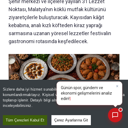
Şehir merkezi ve ilçelere yayılan 31 Lezzet
Noktası, Malatya’nın köklü mutfak kültürünü
ziyaretçilerle buluşturacak. Kayısıdan kâğıt
kebabına, analı kızlı köfteden kiraz yaprağı
sarmasına uzanan yöresel lezzetler festivalin
gastronomi rotasında keşfedilecek.
Sizlere daha iyi hizmet sunabilmek adına sitemizde
çerez
konumlandırmaktayız. Kişisel verileriniz, KVKK ve GDPR kapsamında
×
Günün spor, gü
toplanıp işlenir. Detaylı bilgi almak için
Aydınlatma Metnimizi
📰
Son 30 güne ait haberleri, spor gelişmelerini veya yazar yazılarını sorgulayabilirsiniz.
inceleyebilirsiniz.
Tüm Çerezleri Kabul Et
Çerez Ayarlarına Git