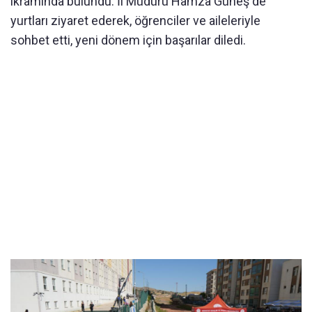
ikramında bulundu. İl Müdürü Hamza Güneş de
yurtları ziyaret ederek, öğrenciler ve aileleriyle
sohbet etti, yeni dönem için başarılar diledi.