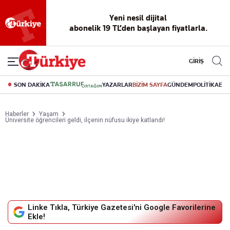
Yeni nesil dijital
abonelik 19 TL’den başlayan fiyatlarla.
GİRİŞ
SON DAKİKA
YAZARLAR
BİZİM SAYFA
GÜNDEM
POLİTİKA
EK
Haberler
Yaşam
Üniversite öğrencileri geldi, ilçenin nüfusu ikiye katlandı!
Linke Tıkla, Türkiye Gazetesi'ni Google Favorilerine
Ekle!