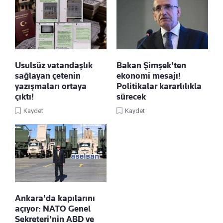
Usulsüz vatandaşlık
Bakan Şimşek'ten
sağlayan çetenin
ekonomi mesajı!
yazışmaları ortaya
Politikalar kararlılıkla
çıktı!
sürecek
Kaydet
Kaydet
Ankara'da kapılarını
açıyor: NATO Genel
Sekreteri'nin ABD ve