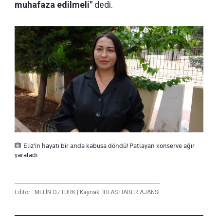
muhafaza edilmeli"
dedi.
Eliz'in hayatı bir anda kabusa döndü! Patlayan konserve ağır
yaraladı
Editör :
MELİN ÖZTÜRK
|
Kaynak: İHLAS HABER AJANSI