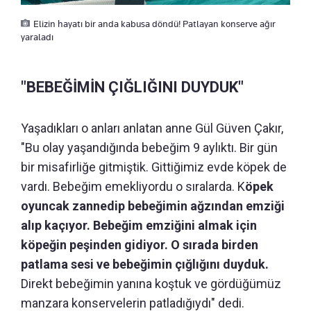
Elizin hayatı bir anda kabusa döndü! Patlayan konserve ağır
yaraladı
"BEBEĞİMİN ÇIĞLIĞINI DUYDUK"
Yaşadıkları o anları anlatan anne Gül Güven Çakır,
"Bu olay yaşandığında bebeğim 9 aylıktı. Bir gün
bir misafirliğe gitmiştik. Gittiğimiz evde köpek de
vardı. Bebeğim emekliyordu o sıralarda. K
öpek
oyuncak zannedip bebeğimin ağzından emziği
alıp kaçıyor. Bebeğim emziğini almak için
köpeğin peşinden gidiyor. O sırada birden
patlama sesi ve bebeğimin çığlığını duyduk.
Direkt bebeğimin yanına koştuk ve gördüğümüz
manzara konservelerin patladığıydı" dedi.