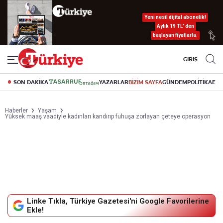
Yeni nesil dijital abonelik!
Aylık 19 TL’ den
başlayan fiyatlarla.
GİRİŞ
SON DAKİKA
YAZARLAR
BİZİM SAYFA
GÜNDEM
POLİTİKA
EK
Haberler
Yaşam
Yüksek maaş vaadiyle kadınları kandırıp fuhuşa zorlayan çeteye operasyon
Linke Tıkla, Türkiye Gazetesi'ni Google Favorilerine
Ekle!