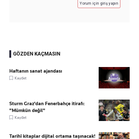
Yorum için giriş yapın
GÖZDEN KAÇMASIN
Haftanın sanat ajandası
Kaydet
Sturm Graz'dan Fenerbahçe itirafı:
"Mümkün değil"
Kaydet
Tarihî kitaplar dijital ortama taşınacak!