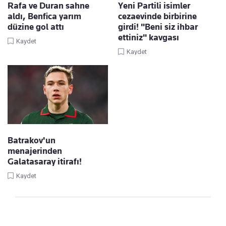
Rafa ve Duran sahne
Yeni Partili isimler
aldı, Benfica yarım
cezaevinde birbirine
düzine gol attı
girdi! "Beni siz ihbar
ettiniz" kavgası
Kaydet
Kaydet
Batrakov'un
menajerinden
Galatasaray itirafı!
Kaydet