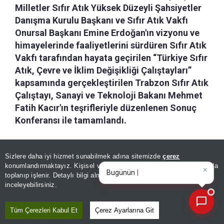
Milletler Sıfır Atık Yüksek Düzeyli Şahsiyetler
Danışma Kurulu Başkanı ve Sıfır Atık Vakfı
Onursal Başkanı Emine Erdoğan'ın vizyonu ve
himayelerinde faaliyetlerini sürdüren Sıfır Atık
Vakfı tarafından hayata geçirilen “Türkiye Sıfır
Atık, Çevre ve İklim Değişikliği Çalıştayları”
kapsamında gerçekleştirilen Trabzon Sıfır Atık
Çalıştayı, Sanayi ve Teknoloji Bakanı Mehmet
Fatih Kacır'ın teşrifleriyle düzenlenen Sonuç
Konferansı ile tamamlandı.
a-
|
+A
Özetle
Dinle
Kaydet
Sizlere daha iyi hizmet sunabilmek adına sitemizde
çerez
×
Bugünün öne çıkan manşetleri
konumlandırmaktayız. Kişisel verileriniz, KVKK ve GDPR kapsamında
ve gelişmeleri neler?
|
toplanıp işlenir. Detaylı bilgi almak için
Aydınlatma Metnimizi
Sıfır Atık Vakfı koordinasyonunda
📰
Son 30 güne ait haberleri, spor gelişmelerini veya yazar yazılarını sorgulayabilirsiniz.
inceleyebilirsiniz.
Trabzon Valiliği himayesinde;
Trabzon Büyükşehir Belediyesi,
Tüm Çerezleri Kabul Et
Çerez Ayarlarına Git
ÖMER FARUK
DİRLİK
Trabzon Çevre, Şehircilik ve İklim