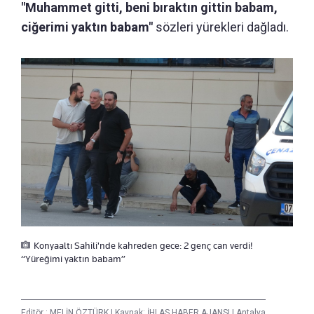
"Muhammet gitti, beni bıraktın gittin babam,
ciğerimi yaktın babam"
sözleri yürekleri dağladı.
Konyaaltı Sahili'nde kahreden gece: 2 genç can verdi!
“Yüreğimi yaktın babam”
Editör :
MELİN ÖZTÜRK
|
Kaynak: İHLAS HABER AJANSI
|
Antalya