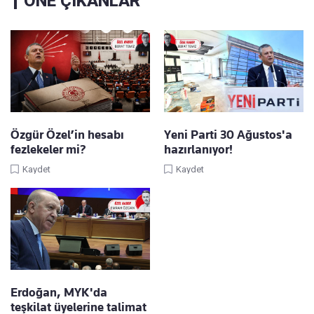
ÖNE ÇIKANLAR
Özgür Özel’in hesabı
Yeni Parti 30 Ağustos'a
fezlekeler mi?
hazırlanıyor!
Kaydet
Kaydet
Erdoğan, MYK'da
teşkilat üyelerine talimat