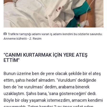
Trafikte tartıştığı adamı vuran iş adamı kendini bu sözlerle savundu:
Anneme küfretti - 2. Resim
"CANIMI KURTARMAK İÇİN YERE ATEŞ
ETTİM"
Bunun üzerine ben de yere olacak şekilde bir el ateş
ettim, şahsı hedef almadım. 'Vuruldum' dediğinde
ben de 'ne vurulması' dedim, arabama binerek
uzaklaştım. Şahıs bana, 'sana göstereceğim' dedi.
Böyle bir olay yaşamak istemezdim, amacım kendimi
savunmaktı. Zaten kendisi 2 ay önce vefat eden