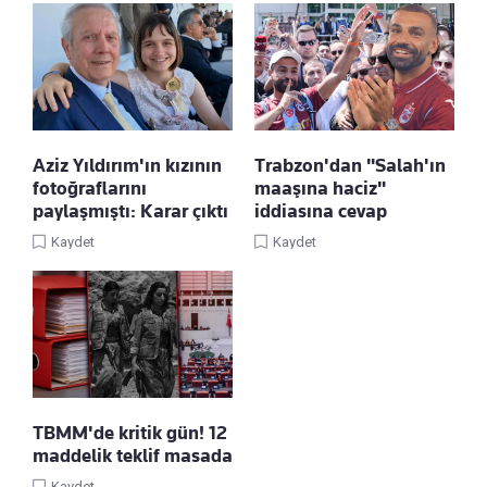
Aziz Yıldırım'ın kızının
Trabzon'dan "Salah'ın
fotoğraflarını
maaşına haciz"
paylaşmıştı: Karar çıktı
iddiasına cevap
Kaydet
Kaydet
TBMM'de kritik gün! 12
maddelik teklif masada
Kaydet