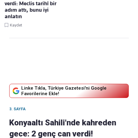
verdi: Meclis tarihî bir
adım attı, bunu iyi
anlatın
Kaydet
Linke Tıkla, Türkiye Gazetesi'ni Google
Favorilerine Ekle!
3. SAYFA
Konyaaltı Sahili'nde kahreden
gece: 2 genç can verdi!