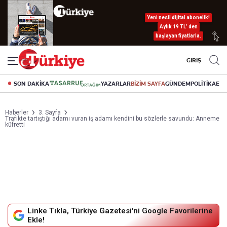
Yeni nesil dijital abonelik!
Aylık 19 TL’ den
başlayan fiyatlarla.
GİRİŞ
SON DAKİKA
YAZARLAR
BİZİM SAYFA
GÜNDEM
POLİTİKA
EK
Haberler
3. Sayfa
Trafikte tartıştığı adamı vuran iş adamı kendini bu sözlerle savundu: Anneme
küfretti
Linke Tıkla, Türkiye Gazetesi'ni Google Favorilerine
Ekle!