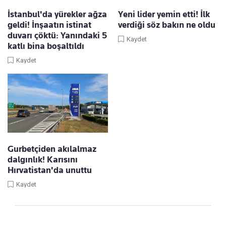
İstanbul'da yürekler ağza
Yeni lider yemin etti! İlk
geldi! İnşaatın istinat
verdiği söz bakın ne oldu
duvarı çöktü: Yanındaki 5
Kaydet
katlı bina boşaltıldı
Kaydet
Gurbetçiden akılalmaz
dalgınlık! Karısını
Hırvatistan'da unuttu
Kaydet