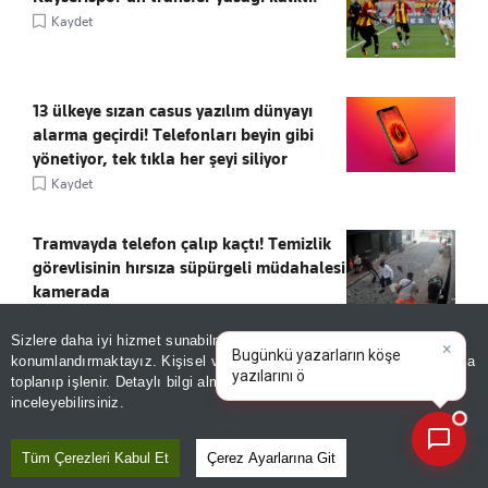
Kaydet
13 ülkeye sızan casus yazılım dünyayı
alarma geçirdi! Telefonları beyin gibi
yönetiyor, tek tıkla her şeyi siliyor
Kaydet
Tramvayda telefon çalıp kaçtı! Temizlik
görevlisinin hırsıza süpürgeli müdahalesi
kamerada
Kaydet
Sizlere daha iyi hizmet sunabilmek adına sitemizde
çerez
×
Bugünkü yazarların köşe
konumlandırmaktayız. Kişisel verileriniz, KVKK ve GDPR kapsamında
yazılarını özetleyin!
|
4 ilçeyi birbirine bağlıyor! 7 kilometrelik
toplanıp işlenir. Detaylı bilgi almak için
Aydınlatma Metnimizi
📰
Son 30 güne ait haberleri, spor gelişmelerini veya yazar yazılarını sorgulayabilirsiniz.
yol hizmete açıldı
inceleyebilirsiniz.
Kaydet
Tüm Çerezleri Kabul Et
Çerez Ayarlarına Git