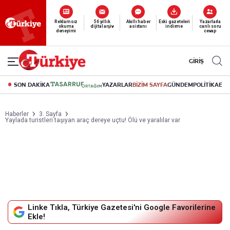
Yeni nesil dijital
okuma deneyimi
canlı soru cevap
abonelik 19 TL’den başlayan fiyatlarla.
GİRİŞ
SON DAKİKA
YAZARLAR
BİZİM SAYFA
GÜNDEM
POLİTİKA
EK
Haberler
3. Sayfa
Yaylada turistleri taşıyan araç dereye uçtu! Ölü ve yaralılar var
Linke Tıkla, Türkiye Gazetesi'ni Google Favorilerine
Ekle!