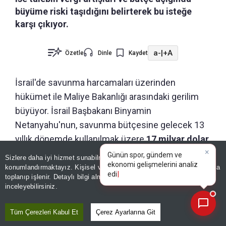
büyüme riski taşıdığını belirterek bu isteğe
karşı çıkıyor.
a-
|
+A
Özetle
Dinle
Kaydet
İsrail'de savunma harcamaları üzerinden
hükümet ile Maliye Bakanlığı arasındaki gerilim
büyüyor. İsrail Başbakanı Binyamin
Netanyahu'nun, savunma bütçesine gelecek 13
yıllık dönemde kullanılmak üzere
17 milyar dolar
×
eklenmesini
istediği öne sürüldü.
Günün spor, gündem ve
Sizlere daha iyi hizmet sunabilmek adına sitemizde
çerez
ekonomi gelişmelerini analiz
konumlandırmaktayız. Kişisel verileriniz, KVKK ve GDPR kapsamında
edin!
İsrail basınında yer alan haberlere göre
toplanıp işlenir. Detaylı bilgi almak için
Aydınlatma Metnimizi
📰
Son 30 güne ait haberleri, spor gelişmelerini veya yazar yazılarını sorgulayabilirsiniz.
inceleyebilirsiniz.
Netanyahu, söz konusu kaynağın 27 Ekim'de
yapılması planlanan seçimler öncesinde
Tüm Çerezleri Kabul Et
Çerez Ayarlarına Git
Savunma Bakanlığı'na aktarılmasını talep etti.