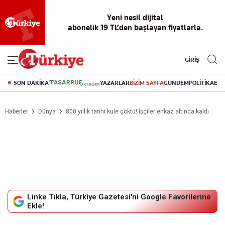
Yeni nesil dijital
abonelik 19 TL’den başlayan fiyatlarla.
GİRİŞ
SON DAKİKA
YAZARLAR
BİZİM SAYFA
GÜNDEM
POLİTİKA
EK
Haberler
Dünya
800 yıllık tarihi kule çöktü! İşçiler enkaz altında kaldı
Linke Tıkla, Türkiye Gazetesi'ni Google Favorilerine
Ekle!