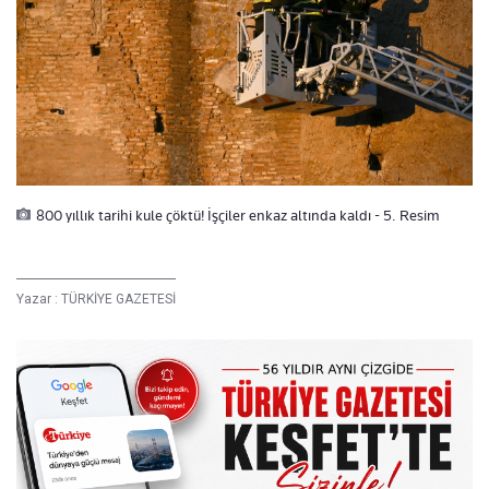
800 yıllık tarihi kule çöktü! İşçiler enkaz altında kaldı - 5. Resim
Yazar :
TÜRKİYE GAZETESİ