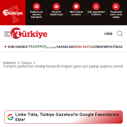
Reklamsız
56 yıllık
Akıllı haber
Eski gazeteleri
Yazarlarla
okuma
dijital arşiv
asistanı
indirme
canlı soru
deneyimi
cevap
GİRİŞ
SON DAKİKA
YAZARLAR
BİZİM SAYFA
GÜNDEM
POLİTİKA
EK
Haberler
Dünya
Trump'ın yardımcısı ortalığı karıştırdı! Doğum günü için yaptığı şaşkına çevirdi
Linke Tıkla, Türkiye Gazetesi'ni Google Favorilerine
Ekle!