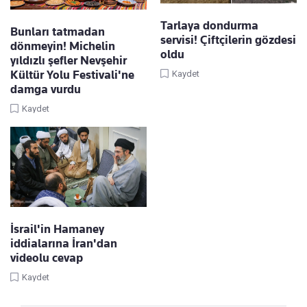
Tarlaya dondurma
Bunları tatmadan
servisi! Çiftçilerin gözdesi
dönmeyin! Michelin
oldu
yıldızlı şefler Nevşehir
Kültür Yolu Festivali'ne
Kaydet
damga vurdu
Kaydet
İsrail'in Hamaney
iddialarına İran'dan
videolu cevap
Kaydet