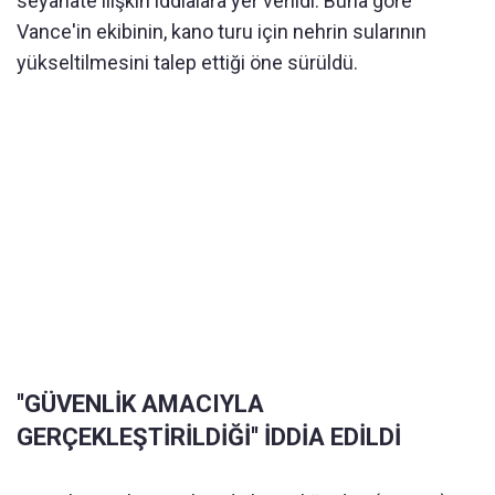
seyahate ilişkin iddialara yer verildi. Buna göre
Vance'in ekibinin, kano turu için nehrin sularının
yükseltilmesini talep ettiği öne sürüldü.
''GÜVENLİK AMACIYLA
GERÇEKLEŞTİRİLDİĞİ'' İDDİA EDİLDİ