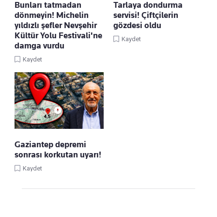
Bunları tatmadan
Tarlaya dondurma
dönmeyin! Michelin
servisi! Çiftçilerin
yıldızlı şefler Nevşehir
gözdesi oldu
Kültür Yolu Festivali'ne
Kaydet
damga vurdu
Kaydet
Gaziantep depremi
sonrası korkutan uyarı!
Kaydet