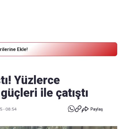
Haber Verin
Editör masamıza bilgi ve materyal
göndermek için
tıklayın
ilerine Ekle!
tı! Yüzlerce
güçleri ile çatıştı
5 - 08:54
Paylaş