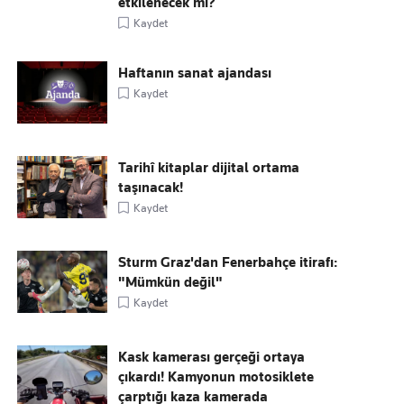
etkilenecek mi?
Kaydet
Haftanın sanat ajandası
Kaydet
Tarihî kitaplar dijital ortama
taşınacak!
Kaydet
Sturm Graz'dan Fenerbahçe itirafı:
"Mümkün değil"
Kaydet
Kask kamerası gerçeği ortaya
çıkardı! Kamyonun motosiklete
çarptığı kaza kamerada