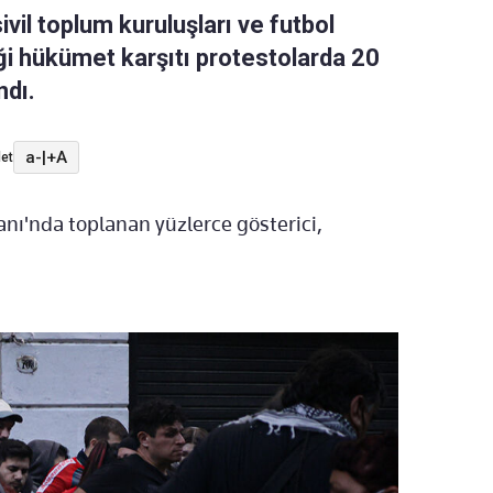
sivil toplum kuruluşları ve futbol
iği hükümet karşıtı protestolarda 20
ndı.
a-
|
+A
et
ı'nda toplanan yüzlerce gösterici,