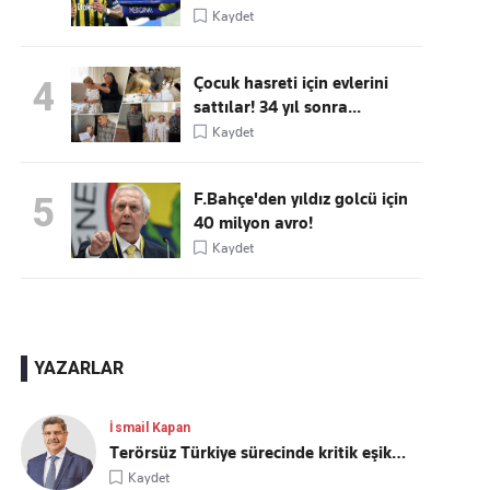
Kaydet
Çocuk hasreti için evlerini
4
sattılar! 34 yıl sonra...
Kaydet
F.Bahçe'den yıldız golcü için
5
40 milyon avro!
Kaydet
YAZARLAR
İsmail Kapan
Terörsüz Türkiye sürecinde kritik eşik…
Kaydet