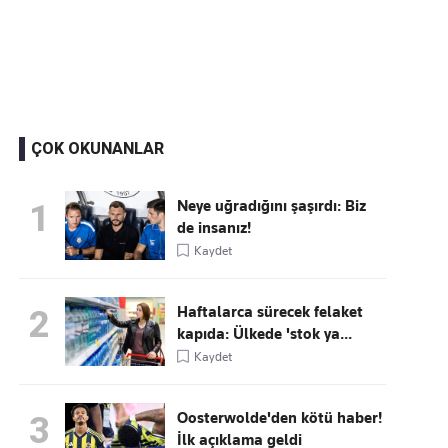
Kaçırmayın
Ücretsiz üye olun, gündemi
şekillendiren gelişmeleri önce siz duyun
ÇOK OKUNANLAR
Neye uğradığını şaşırdı: Biz
1
de insanız!
Kaydet
Haftalarca sürecek felaket
2
kapıda: Ülkede 'stok ya...
Kaydet
Oosterwolde'den kötü haber!
3
İlk açıklama geldi