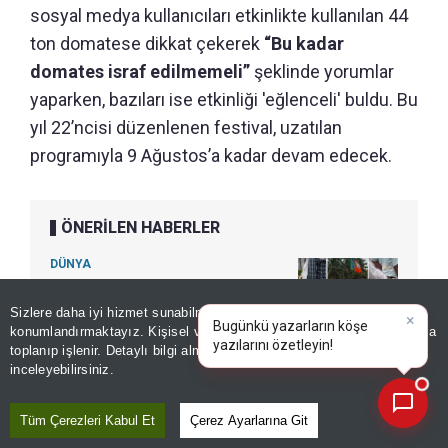
sosyal medya kullanıcıları etkinlikte kullanılan 44
ton domatese dikkat çekerek
“Bu kadar
domates israf edilmemeli”
şeklinde yorumlar
yaparken, bazıları ise etkinliği 'eğlenceli' buldu. Bu
yıl 22’ncisi düzenlenen festival, uzatılan
programıyla 9 Ağustos’a kadar devam edecek.
ÖNERİLEN HABERLER
DÜNYA
Yeni havalimanında pes
dedirten görüntüler! Bitkileri
Sizlere daha iyi hizmet sunabilmek adına sitemizde
çerez
konumlandırmaktayız. Kişisel verileriniz, KVKK ve GDPR kapsamında
kökünden söküp götürdüler
×
|
toplanıp işlenir. Detaylı bilgi almak için
Aydınlatma Metnimizi
📰
Son 30 güne ait haberleri, spor gelişmelerini veya yazar yazılarını sorgulayabilirsiniz.
inceleyebilirsiniz.
Tüm Çerezleri Kabul Et
Çerez Ayarlarına Git
Editör :
ZEYNEP ERDİVANLI
|
Kaynak: TÜRKİYE GAZETESİ