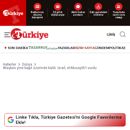
Yeni nesil dijital
abonelik 19 TL’den başlayan fiyatlarla.
GİRİŞ
SON DAKİKA
YAZARLAR
BİZİM SAYFA
GÜNDEM
POLİTİKA
EK
Haberler
Dünya
Ateşkes yine kağıt üzerinde kaldı: İsrail, el-Musaylih’i vurdu
Linke Tıkla, Türkiye Gazetesi'ni Google Favorilerine
Ekle!