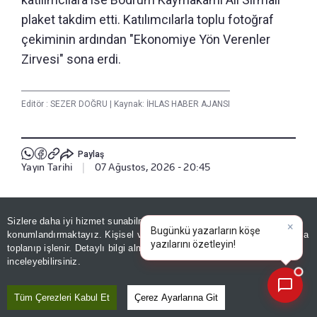
plaket takdim etti. Katılımcılarla toplu fotoğraf
çekiminin ardından "Ekonomiye Yön Verenler
Zirvesi" sona erdi.
Editör :
SEZER DOĞRU
|
Kaynak: İHLAS HABER AJANSI
Paylaş
Yayın Tarihi
|
07 Ağustos, 2026 - 20:45
Haberle İlgili Daha Fazlası
Sizlere daha iyi hizmet sunabilmek adına sitemizde
çerez
×
Bugünkü yazarların köşe
Ekonomi
konumlandırmaktayız. Kişisel verileriniz, KVKK ve GDPR kapsamında
yazılarını özet
|
toplanıp işlenir. Detaylı bilgi almak için
Aydınlatma Metnimizi
📰
Son 30 güne ait haberleri, spor gelişmelerini veya yazar yazılarını sorgulayabilirsiniz.
inceleyebilirsiniz.
Bizi Takip Edin
Tüm Çerezleri Kabul Et
Çerez Ayarlarına Git