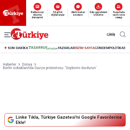
Reklamsız
56 yıllık
Akıllı haber
Eski gazeteleri
Yazarlarla
okuma
dijital arşiv
asistanı
indirme
canlı soru
deneyimi
cevap
GİRİŞ
SON DAKİKA
YAZARLAR
BİZİM SAYFA
GÜNDEM
POLİTİKA
EK
Haberler
Dünya
Berlin sokaklarında Gazze protestosu: ‘Soykırımı durdurun’
Linke Tıkla, Türkiye Gazetesi'ni Google Favorilerine
Ekle!