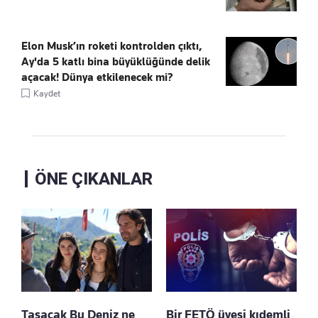
Elon Musk’ın roketi kontrolden çıktı,
Ay'da 5 katlı bina büyüklüğünde delik
açacak! Dünya etkilenecek mi?
Kaydet
ÖNE ÇIKANLAR
Taşacak Bu Deniz ne
Bir FETÖ üyesi kıdemli