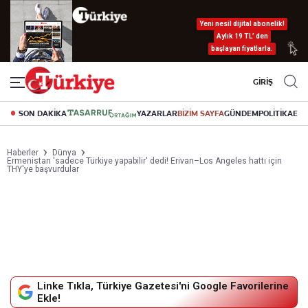
Yeni nesil dijital abonelik!
Aylık 19 TL’ den
başlayan fiyatlarla.
GİRİŞ
SON DAKİKA
YAZARLAR
BİZİM SAYFA
GÜNDEM
POLİTİKA
EK
Haberler
Dünya
Ermenistan 'sadece Türkiye yapabilir' dedi! Erivan–Los Angeles hattı için
THY'ye başvurdular
Linke Tıkla, Türkiye Gazetesi'ni Google Favorilerine
Ekle!