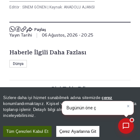
Editör :
SİNEM GÖNEN
|
Kaynak: ANADOLU AJANSI
Paylaş
Yayın Tarihi
|
06 Ağustos, 2026 - 20:25
Haberle İlgili Daha Fazlası
Dünya
Bizi Takip Edin
Sizlere daha iyi hizmet sunabilmek adına sitemizde
çerez
×
Bugünün öne çıkan manşetleri
konumlandırmaktayız. Kişisel verileriniz, KVKK ve GDPR kapsamında
ve gelişmeleri neler?
toplanıp işlenir. Detaylı bilgi almak için
Aydınlatma Metnimizi
📰
Son 30 güne ait haberleri, spor gelişmelerini veya yazar yazılarını sorgulayabilirsiniz.
inceleyebilirsiniz.
Tüm Çerezleri Kabul Et
Çerez Ayarlarına Git
YORUMLAR