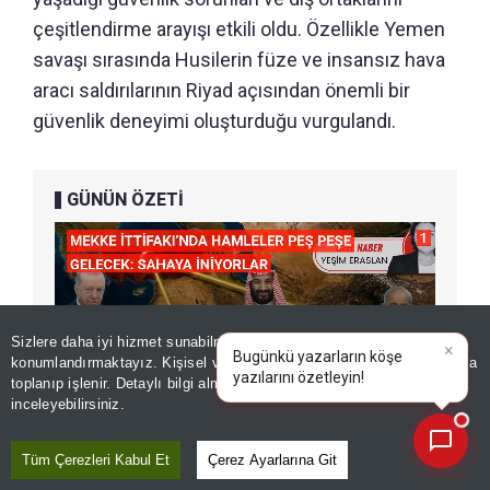
çeşitlendirme arayışı etkili oldu. Özellikle Yemen
savaşı sırasında Husilerin füze ve insansız hava
aracı saldırılarının Riyad açısından önemli bir
güvenlik deneyimi oluşturduğu vurgulandı.
GÜNÜN ÖZETİ
Sizlere daha iyi hizmet sunabilmek adına sitemizde
çerez
×
Bugünkü yazarların köşe
konumlandırmaktayız. Kişisel verileriniz, KVKK ve GDPR kapsamında
yazıların
toplanıp işlenir. Detaylı bilgi almak için
Aydınlatma Metnimizi
📰
Son 30 güne ait haberleri, spor gelişmelerini veya yazar yazılarını sorgulayabilirsiniz.
inceleyebilirsiniz.
Tüm Çerezleri Kabul Et
Çerez Ayarlarına Git