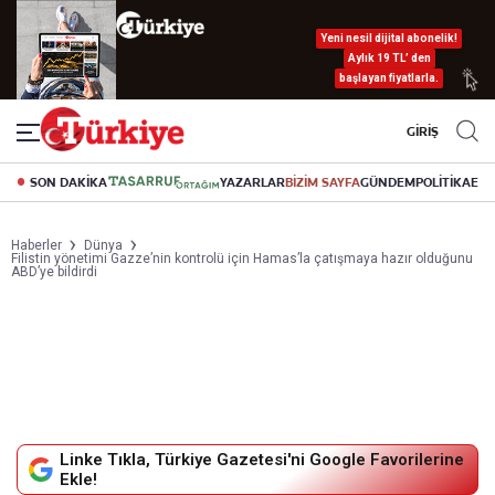
Yeni nesil dijital abonelik!
Aylık 19 TL’ den
başlayan fiyatlarla.
GİRİŞ
SON DAKİKA
YAZARLAR
BİZİM SAYFA
GÜNDEM
POLİTİKA
EK
Haberler
Dünya
Filistin yönetimi Gazze’nin kontrolü için Hamas’la çatışmaya hazır olduğunu
ABD’ye bildirdi
Linke Tıkla, Türkiye Gazetesi'ni Google Favorilerine
Ekle!