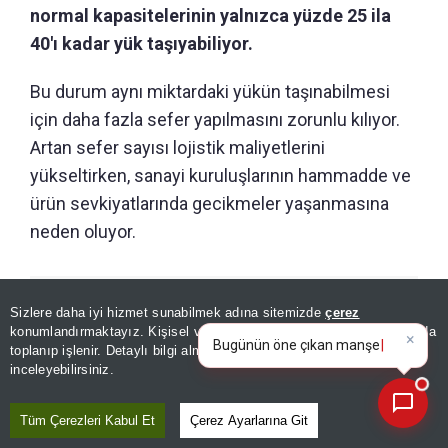
normal kapasitelerinin yalnızca yüzde 25 ila
40'ı kadar yük taşıyabiliyor.
Bu durum aynı miktardaki yükün taşınabilmesi
için daha fazla sefer yapılmasını zorunlu kılıyor.
Artan sefer sayısı lojistik maliyetlerini
yükseltirken, sanayi kuruluşlarının hammadde ve
ürün sevkiyatlarında gecikmeler yaşanmasına
neden oluyor.
GÜNÜN ÖZETİ
Sizlere daha iyi hizmet sunabilmek adına sitemizde
çerez
×
Bugünün öne çıkan manşetleri
konumlandırmaktayız. Kişisel verileriniz, KVKK ve GDPR kapsamında
ve gelişmeleri neler?
toplanıp işlenir. Detaylı bilgi almak için
Aydınlatma Metnimizi
📰
Son 30 güne ait haberleri, spor gelişmelerini veya yazar yazılarını sorgulayabilirsiniz.
inceleyebilirsiniz.
Tüm Çerezleri Kabul Et
Çerez Ayarlarına Git