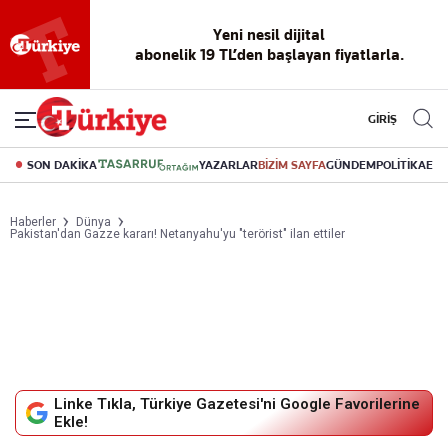
Yeni nesil dijital
abonelik 19 TL’den başlayan fiyatlarla.
GİRİŞ
SON DAKİKA
YAZARLAR
BİZİM SAYFA
GÜNDEM
POLİTİKA
EK
Haberler
Dünya
Pakistan'dan Gazze kararı! Netanyahu'yu "terörist" ilan ettiler
Linke Tıkla, Türkiye Gazetesi'ni Google Favorilerine
Ekle!