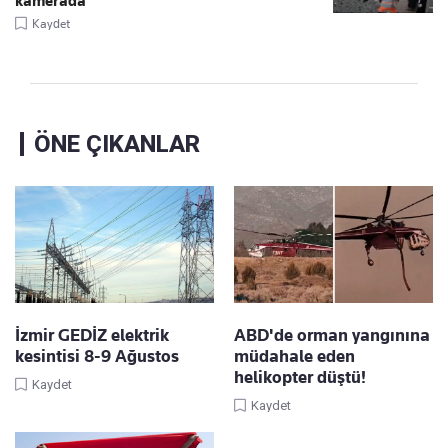
kamerada
Kaydet
ÖNE ÇIKANLAR
İzmir GEDİZ elektrik
ABD'de orman yangınına
kesintisi 8-9 Ağustos
müdahale eden
helikopter düştü!
Kaydet
Kaydet