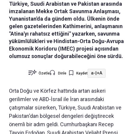
Türkiye, Suudi Arabistan ve Pakistan arasında
imzalanan Mekke Ortak Savunma Anlaşması,
Yunanistan'da da gündem oldu. Ülkenin önde
gelen gazetelerinden Kathimerini, anlaşmanın
"Atina'yı rahatsız ettiğini" yazarken, savunma
yükümlülükleri ve Hindistan-Orta Doğu-Avrupa
Ekonomik Koridoru (IMEC) projesi açısından
olumsuz sonuçlar doğurabileceğini öne sürdü.
a-
|
+A
Özetle
Dinle
Kaydet
Orta Doğu ve Körfez hattında artan askeri
gerilimler ve ABD-İsrail ile İran arasındaki
çatışmalar sürerken, Türkiye, Suudi Arabistan ve
Pakistan'dan bölgesel dengeleri değiştirecek
önemli bir adım geldi. Cumhurbaşkanı Recep
Tayyip Erdoğan, Suudi Arabistan Veliaht Prensi