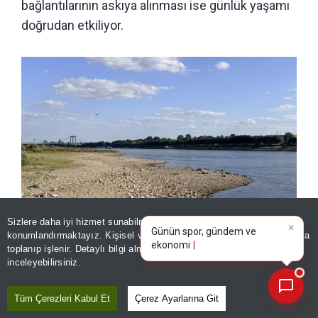
bağlantılarının askıya alınması ise günlük yaşamı
doğrudan etkiliyor.
×
Günün spor, gündem ve
Sizlere daha iyi hizmet sunabilmek adına sitemizde
çerez
ekonomi gelişmelerini analiz
konumlandırmaktayız. Kişisel verileriniz, KVKK ve GDPR kapsamında
edin!
|
toplanıp işlenir. Detaylı bilgi almak için
Aydınlatma Metnimizi
📰
Son 30 güne ait haberleri, spor gelişmelerini veya yazar yazılarını sorgulayabilirsiniz.
inceleyebilirsiniz.
Almanyada kuraklık alarmı! Ren Nehri tarihinde ilk kez bu
seviyeye indi
Tüm Çerezleri Kabul Et
Çerez Ayarlarına Git