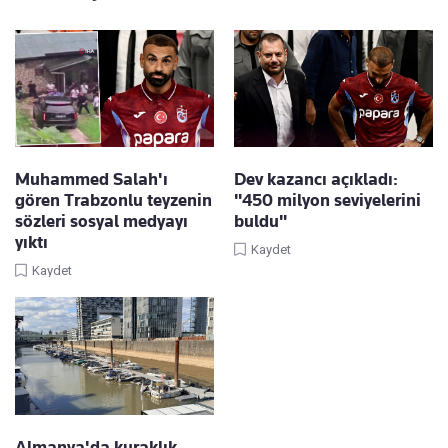
Muhammed Salah'ı
Dev kazancı açıkladı:
gören Trabzonlu teyzenin
"450 milyon seviyelerini
sözleri sosyal medyayı
buldu"
yıktı
Kaydet
Kaydet
Almanya'da kuraklık