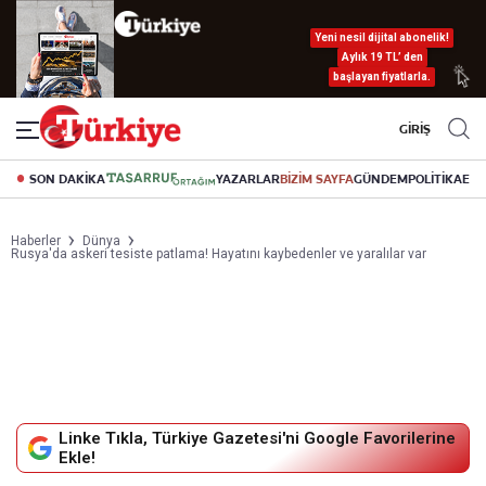
Yeni nesil dijital abonelik!
Aylık 19 TL’ den
başlayan fiyatlarla.
GİRİŞ
SON DAKİKA
YAZARLAR
BİZİM SAYFA
GÜNDEM
POLİTİKA
EK
Haberler
Dünya
Rusya'da askeri tesiste patlama! Hayatını kaybedenler ve yaralılar var
Linke Tıkla, Türkiye Gazetesi'ni Google Favorilerine
Ekle!