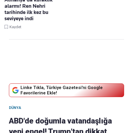
alarmı! Ren Nehri
tarihinde ilk kez bu
seviyeye indi
Kaydet
Linke Tıkla, Türkiye Gazetesi'ni Google
Favorilerine Ekle!
DÜNYA
ABD'de doğumla vatandaşlığa
yeni engel! Trump'tan dikkat