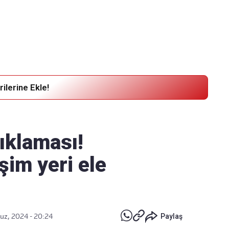
Haber Verin
Editör masamıza bilgi ve materyal
göndermek için
tıklayın
ilerine Ekle!
ıklaması!
şim yeri ele
z, 2024 - 20:24
Paylaş