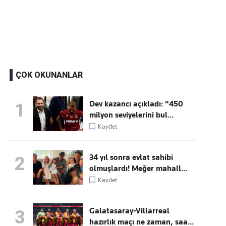
Kaçırmayın
Ücretsiz üye olun, gündemi
şekillendiren gelişmeleri önce siz duyun
ÇOK OKUNANLAR
Dev kazancı açıkladı: "450
1
milyon seviyelerini bul...
Kaydet
34 yıl sonra evlat sahibi
2
olmuşlardı! Meğer mahall...
Kaydet
Galatasaray-Villarreal
3
hazırlık maçı ne zaman, saa...