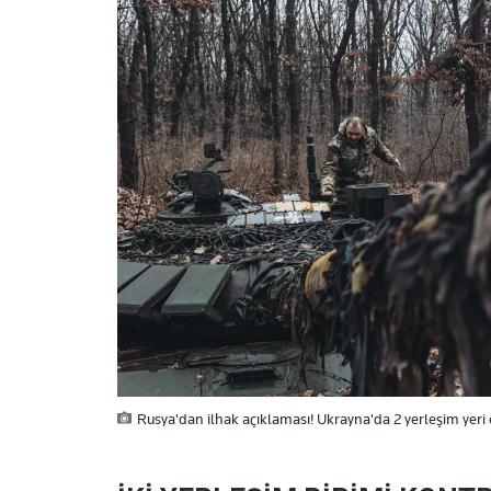
Rusya'dan ilhak açıklaması! Ukrayna'da 2 yerleşim yeri e