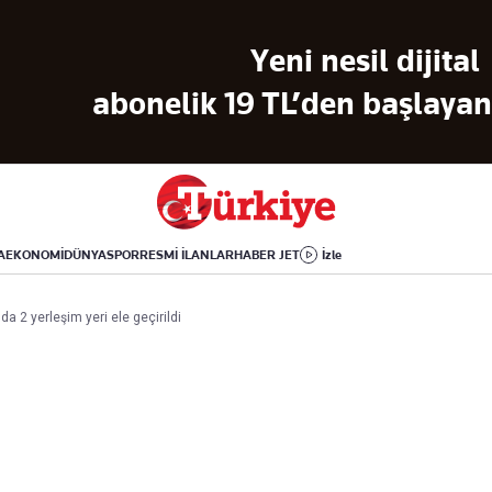
Dünya
Yaşam
Kültür-Sanat
Yeni nesil dijital
Orta Doğu
Sağlık
Sinema
Avrupa
Hava Durumu
Arkeoloji
abonelik 19 TL’den başlayan 
Amerika
Yemek
Kitap
Afrika
Seyahat
Tarih
İsrail-Gazze
Aktüel
A
EKONOMİ
DÜNYA
SPOR
RESMİ İLANLAR
HABER JET
İzle
Uygulamalar
a 2 yerleşim yeri ele geçirildi