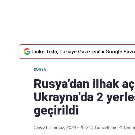
Takip Edin
Favori mecralarınızda haber
akışımıza ulaşın
Linke Tıkla, Türkiye Gazetesi'ni Google Favor
DÜNYA
Rusya'dan ilhak aç
Ukrayna'da 2 yerle
geçirildi
Giriş:
21 Temmuz, 2024 - 20:24
|
Güncelleme:
21 Temmu