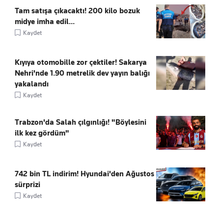
Tam satışa çıkacaktı! 200 kilo bozuk
midye imha edil...
Kaydet
Kıyıya otomobille zor çektiler! Sakarya
Nehri'nde 1.90 metrelik dev yayın balığı
yakalandı
Kaydet
Trabzon'da Salah çılgınlığı! "Böylesini
ilk kez gördüm"
Kaydet
742 bin TL indirim! Hyundai'den Ağustos
sürprizi
Kaydet