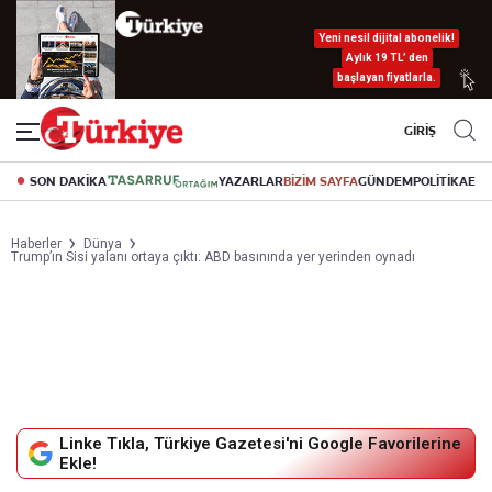
Yeni nesil dijital abonelik!
Aylık 19 TL’ den
başlayan fiyatlarla.
GİRİŞ
SON DAKİKA
YAZARLAR
BİZİM SAYFA
GÜNDEM
POLİTİKA
EK
Haberler
Dünya
Trump’ın Sisi yalanı ortaya çıktı: ABD basınında yer yerinden oynadı
Linke Tıkla, Türkiye Gazetesi'ni Google Favorilerine
Ekle!