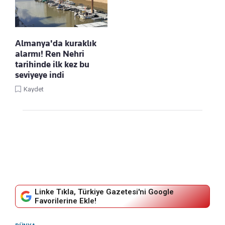
Almanya'da kuraklık
alarmı! Ren Nehri
tarihinde ilk kez bu
seviyeye indi
Kaydet
Linke Tıkla, Türkiye Gazetesi'ni Google
Favorilerine Ekle!