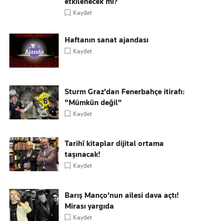
etkilenecek mi?
Kaydet
Haftanın sanat ajandası
Kaydet
Sturm Graz'dan Fenerbahçe itirafı:
"Mümkün değil"
Kaydet
Tarihî kitaplar dijital ortama
taşınacak!
Kaydet
Barış Manço'nun ailesi dava açtı!
Mirası yargıda
Kaydet