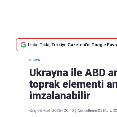
Takip Edin
Favori mecralarınızda haber
akışımıza ulaşın
Linke Tıkla, Türkiye Gazetesi'ni Google Favor
DÜNYA
Ukrayna ile ABD ar
toprak elementi a
imzalanabilir
Giriş:
05 Mart, 2025 - 00:40
|
Güncelleme:
05 Mart, 2