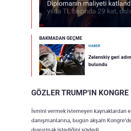
BAKMADAN GEÇME
HABER
Zelenskiy geri adı
bulundu
GÖZLER TRUMP'IN KONGRE
İsmini vermek istemeyen kaynaklardan ed
danışmanlarına, bugün akşam Kongre'd
duyurmak istediğini söyledi.