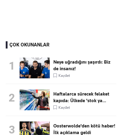
Kaçırmayın
Ücretsiz üye olun, gündemi
şekillendiren gelişmeleri önce siz duyun
ÇOK OKUNANLAR
Neye uğradığını şaşırdı: Biz
1
de insanız!
Kaydet
Haftalarca sürecek felaket
2
kapıda: Ülkede 'stok ya...
Kaydet
Oosterwolde'den kötü haber!
3
İlk açıklama geldi