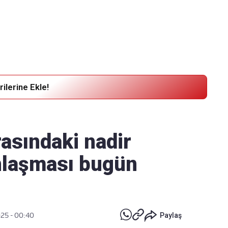
Haber Verin
Editör masamıza bilgi ve materyal
göndermek için
tıklayın
ilerine Ekle!
asındaki nadir
nlaşması bugün
025 - 00:40
Paylaş