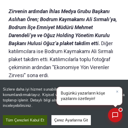
Zirvenin ardından İhlas Medya Grubu Başkanı
Aslıhan Ören; Bodrum Kaymakamı Ali Sırmalı’ya,
Bodrum İlçe Emniyet Müdürü Mehmet
Darendeli’ye ve Oğuz Holding Yönetim Kurulu
Başkanı Hulusi Oğuz’a plaket takdim etti.
Diğer
katılımcılara ise Bodrum Kaymakamı Ali Sırmalı
plaket takdim etti. Katılımcılarla toplu fotoğraf
çekiminin ardından "Ekonomiye Yön Verenler
Zirvesi" sona erdi.
Sizlere daha iyi hizmet sunabilmek adına sitemizde
çerez
Editör :
SEZER DOĞRU
|
Kaynak: İHLAS HABER AJANSI
konumlandırmaktayız. Kişisel verileriniz, KVKK ve GDPR kapsamında
×
|
toplanıp işlenir. Detaylı bilgi almak için
Aydınlatma Metnimizi
📰
Son 30 güne ait haberleri, spor gelişmelerini veya yazar yazılarını sorgulayabilirsiniz.
inceleyebilirsiniz.
Paylaş
Yayın Tarihi
|
07 Ağustos, 2026 - 20:45
Tüm Çerezleri Kabul Et
Çerez Ayarlarına Git