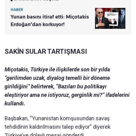
HABER
Yunan basını itiraf etti: Miçotakis
Erdoğan’dan korkuyor!
SAKİN SULAR TARTIŞMASI
Miçotakis, Türkiye ile ilişkilerde son bir yılda
“gerilimden uzak, diyalog temelli bir döneme
girildiğini” belirterek, “Bazıları bu politikayı
eleştiriyor ama ne istiyoruz, gerginlik mi?” ifadelerini
kullandı.
Başbakan, “Yunanistan komşusundan savaş
tehdidinin kaldırılmasını talep ediyor” diyerek
Türkiye’ye dolaylı mesaj gönderdi.