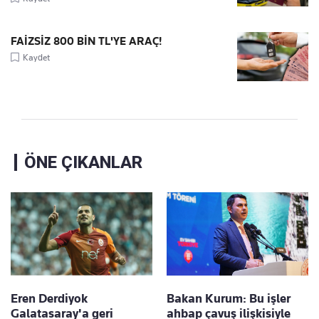
FAİZSİZ 800 BİN TL'YE ARAÇ!
Kaydet
ÖNE ÇIKANLAR
Eren Derdiyok
Bakan Kurum: Bu işler
Galatasaray'a geri
ahbap çavuş ilişkisiyle