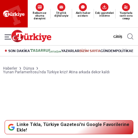
Yeni nesil dijital
abonelik 19 TL’den başlayan fiyatlarla.
GİRİŞ
SON DAKİKA
YAZARLAR
BİZİM SAYFA
GÜNDEM
POLİTİKA
EK
Haberler
Dünya
Yunan Parlamentosu’nda Türkiye krizi! Atina arkada dekor kaldı
Linke Tıkla, Türkiye Gazetesi'ni Google Favorilerine
Ekle!